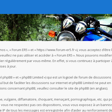
« nos », « Forum ER5 » et « https://www.forum-er5.fr »), vous acceptez d’êt
 veuillez ne pas utiliser et accéder à « Forum ER5 ». Nous pouvons modifi
ier régulièrement par vous-même. En effet, si vous continuez à participer
ses à jour.
 phpBB » et « phpBB Limited ») qui est un logiciel de forum de discussions
seul but de faciliter les discussions sur internet et phpBB Limited ne peu
ions concernant phpBB, veuillez consulter
le site de phpBB
(en anglais).
 vulgaire, diffamatoire, choquant, menaçant, pornographique, etc. qui pou
Si vous ne respectez pas ces dispositions, vous vous exposez à un bannisse
esse IP de tous les messages est enregistrée afin d’aider au renforcement de 