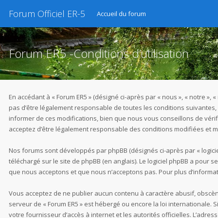
Forum Officiel ER-5
Accueil du forum
Forum ER5 -Conditions d’utilisation
En accédant à « Forum ER5 » (désigné ci-après par « nous », « notre », 
pas d’être légalement responsable de toutes les conditions suivantes,
informer de ces modifications, bien que nous vous conseillons de vérif
acceptez d’être légalement responsable des conditions modifiées et mi
Nos forums sont développés par phpBB (désignés ci-après par « logiciel
téléchargé sur
le site de phpBB
(en anglais). Le logiciel phpBB a pour 
que nous acceptons et que nous n’acceptons pas. Pour plus d’informat
Vous acceptez de ne publier aucun contenu à caractère abusif, obscène,
serveur de « Forum ER5 » est hébergé ou encore la loi internationale. 
votre fournisseur d’accès à internet et les autorités officielles. L’adr