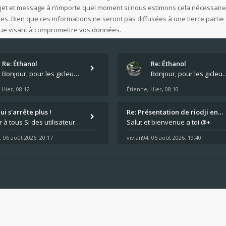
ujet et message à n’importe quel moment si nous estimons cela nécessaire.
 Bien que ces informations ne seront pas diffusées à une tierce partie 
que visant à compromettre vos données.
Re: Éthanol
Re: Éthanol
Bonjour, pour les gicleurs, vous avez tout chez Motokristen à Bar sur Aube. https://www.motokristen.fr/ On peut aussi
Bonjour, pour les gicleurs, vous avez tout chez Motokristen à Bar sur Aube.
Hier, 08:12
Étienne
Hier, 08:10
,
,
i s'arrête plus !
Re: Présentation de riodji en…
Bonjour à tous Si des utilisateurs ont des problèmes avec leur moto qui démarre plus, la mienne ne coupe plus :?: - Je
Salut et bienvenue a toi @+
06 août 2026, 20:17
vivian94
06 août 2026, 19:40
,
,