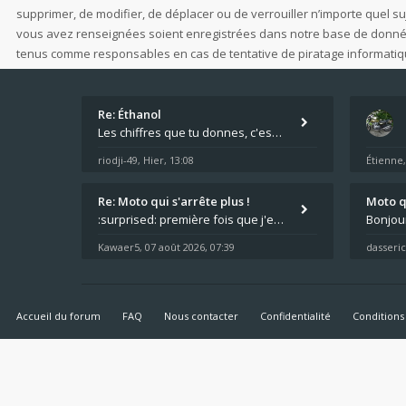
supprimer, de modifier, de déplacer ou de verrouiller n’importe quel s
vous avez renseignées soient enregistrées dans notre base de données.
tenus comme responsables en cas de tentative de piratage informati
Re: Éthanol
Les chiffres que tu donnes, c'est bien les tailles de gicleur ? Par contre tes "-2 tours" à quoi correspondent t'ils ?
riodji-49
Hier, 13:08
Étienne
,
Re: Moto qui s'arrête plus !
Moto qu
:surprised: première fois que j'entend parler de cette panne ,ta moto aurait été maraboutée? :pretre:
Kawaer5
07 août 2026, 07:39
dasseric
,
Accueil du forum
FAQ
Nous contacter
Confidentialité
Conditions