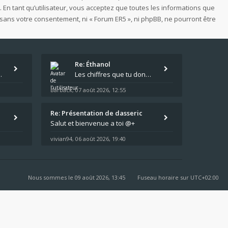
 En tant qu’utilisateur, vous acceptez que toutes les informations que
sans votre consentement, ni « Forum ER5 », ni phpBB, ne pourront être
Re: Éthanol
 https://www.motokristen.fr/produits/4946-l
Les chiffres que tu donnes, c'est bien les tailles de gicleur ? Par contre tes "-2 tours" à quoi correspondent t'ils ?
Barback
07 août 2026, 12:55
,
Re: Présentation de dasseric
Salut et bienvenue a toi @+
vivian94
06 août 2026, 19:40
,
Nous sommes le 09 août 2026, 13:45
Fuseau horaire sur
UTC+02:00