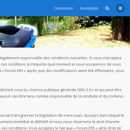
Connexion
Inscription
re légalement responsable des conditions suivantes. Si vous n’acceptez
er ces conditions à n’importe quel moment et nous essaierons de vous
 à « Forum ER5 » après que des modifications aient été effectuées, vous
 déclaré sous la «
licence publique générale GNU 2.0
» et qui peut être
t en aucun cas être tenu comme responsable de la conduite et du contenu
rrait transgresser la législation de votre pays, du pays dans lequel le
ment immédiat et définitif et nous nous réservons le droit d’avertir
ces conditions. Vous acceptez le fait que « Forum ER5 » ait le droit de