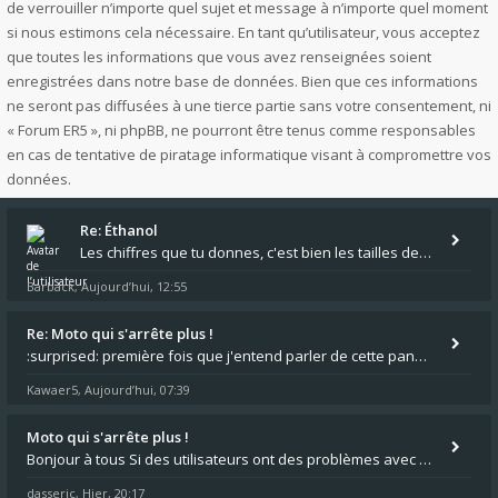
de verrouiller n’importe quel sujet et message à n’importe quel moment
si nous estimons cela nécessaire. En tant qu’utilisateur, vous acceptez
que toutes les informations que vous avez renseignées soient
enregistrées dans notre base de données. Bien que ces informations
ne seront pas diffusées à une tierce partie sans votre consentement, ni
« Forum ER5 », ni phpBB, ne pourront être tenus comme responsables
en cas de tentative de piratage informatique visant à compromettre vos
données.
Re: Éthanol
Les chiffres que tu donnes, c'est bien les tailles de gicleur ? Par contre tes "-2 tours" à quoi correspondent t'ils ?
Barback
Aujourd’hui, 12:55
,
Re: Moto qui s'arrête plus !
:surprised: première fois que j'entend parler de cette panne ,ta moto aurait été maraboutée? :pretre:
Kawaer5
Aujourd’hui, 07:39
,
Moto qui s'arrête plus !
Bonjour à tous Si des utilisateurs ont des problèmes avec leur moto qui démarre plus, la mienne ne coupe plus :?: - Je
dasseric
Hier, 20:17
,