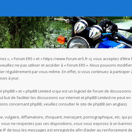
« nos », « Forum ER5 » et « https://www.forum-er5.fr »), vous acceptez d’êt
 veuillez ne pas utiliser et accéder à « Forum ER5 ». Nous pouvons modifi
ier régulièrement par vous-même. En effet, si vous continuez à participer
ses à jour.
 phpBB » et « phpBB Limited ») qui est un logiciel de forum de discussions
seul but de faciliter les discussions sur internet et phpBB Limited ne peu
ions concernant phpBB, veuillez consulter
le site de phpBB
(en anglais).
 vulgaire, diffamatoire, choquant, menaçant, pornographique, etc. qui pou
Si vous ne respectez pas ces dispositions, vous vous exposez à un bannisse
esse IP de tous les messages est enregistrée afin d’aider au renforcement de 