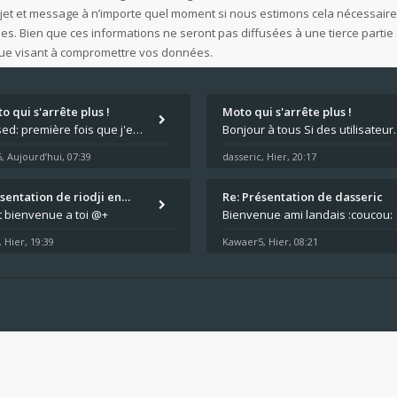
ujet et message à n’importe quel moment si nous estimons cela nécessaire.
 Bien que ces informations ne seront pas diffusées à une tierce partie 
que visant à compromettre vos données.
o qui s'arrête plus !
Moto qui s'arrête plus !
:surprised: première fois que j'entend parler de cette panne ,ta moto aurait été maraboutée? :pretre:
Bonjour à tous Si des utilisateurs ont des
5
Aujourd’hui, 07:39
dasseric
Hier, 20:17
,
,
ésentation de riodji en…
Re: Présentation de dasseric
t bienvenue a toi @+
Bienvenue ami landais :coucou:
Hier, 19:39
Kawaer5
Hier, 08:21
,
,