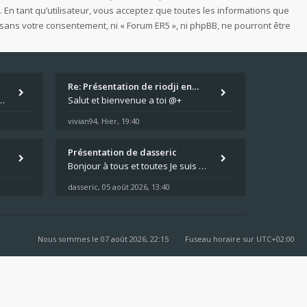
 En tant qu’utilisateur, vous acceptez que toutes les informations que
sans votre consentement, ni « Forum ER5 », ni phpBB, ne pourront être
Re: Présentation de riodji en…
 problèmes avec leur moto qui démarre plus, la mienne ne coupe plus :?: - Je
Salut et bienvenue a toi @+
vivian94
Hier, 19:40
,
Présentation de dasseric
Bonjour à tous et toutes Je suis dans les Landes , la moto appartient à ma fille et je suis désigné pour faire l'entreti
dasseric
05 août 2026, 13:40
,
Nous sommes le 07 août 2026, 22:15
Fuseau horaire sur
UTC+02:00