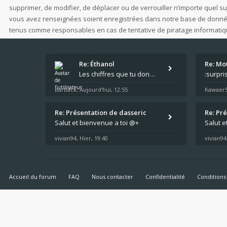
supprimer, de modifier, de déplacer ou de verrouiller n’importe quel s
vous avez renseignées soient enregistrées dans notre base de données.
tenus comme responsables en cas de tentative de piratage informati
Re: Éthanol
Re: Mot
Les chiffres que tu donnes, c'est bien les tailles de gicleur ? Par contre tes "-2 tours" à quoi correspondent t'ils ?
Barback
Aujourd’hui, 12:55
Kawaer
,
Re: Présentation de dasseric
Re: Pr
Salut et bienvenue a toi @+
Salut e
vivian94
Hier, 19:40
vivian94
,
Accueil du forum
FAQ
Nous contacter
Confidentialité
Conditions