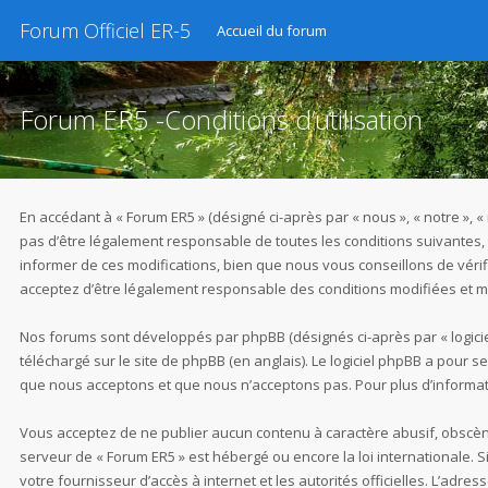
Forum Officiel ER-5
Accueil du forum
Forum ER5 -Conditions d’utilisation
En accédant à « Forum ER5 » (désigné ci-après par « nous », « notre », 
pas d’être légalement responsable de toutes les conditions suivantes,
informer de ces modifications, bien que nous vous conseillons de vérif
acceptez d’être légalement responsable des conditions modifiées et mi
Nos forums sont développés par phpBB (désignés ci-après par « logiciel
téléchargé sur
le site de phpBB
(en anglais). Le logiciel phpBB a pour 
que nous acceptons et que nous n’acceptons pas. Pour plus d’informat
Vous acceptez de ne publier aucun contenu à caractère abusif, obscène,
serveur de « Forum ER5 » est hébergé ou encore la loi internationale. 
votre fournisseur d’accès à internet et les autorités officielles. L’adr