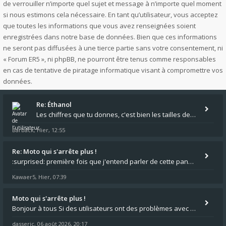
de verrouiller n’importe quel sujet et message à n’importe quel moment
si nous estimons cela nécessaire. En tant qu’utilisateur, vous acceptez
que toutes les informations que vous avez renseignées soient
enregistrées dans notre base de données. Bien que ces informations
ne seront pas diffusées à une tierce partie sans votre consentement, ni
« Forum ER5 », ni phpBB, ne pourront être tenus comme responsables
en cas de tentative de piratage informatique visant à compromettre vos
données.
Re: Éthanol
Les chiffres que tu donnes, c'est bien les tailles de gicleur ? Par contre tes "-2 tours" à quoi correspondent t'ils ?
Barback
Hier, 12:55
,
Re: Moto qui s'arrête plus !
:surprised: première fois que j'entend parler de cette panne ,ta moto aurait été maraboutée? :pretre:
Kawaer5
Hier, 07:39
,
Moto qui s'arrête plus !
Bonjour à tous Si des utilisateurs ont des problèmes avec leur moto qui démarre plus, la mienne ne coupe plus :?: - Je
dasseric
06 août 2026, 20:17
,