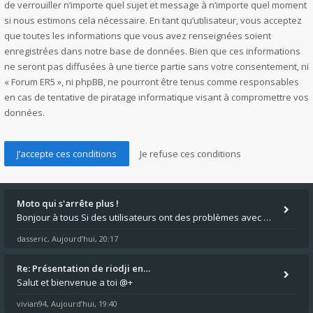
de verrouiller n’importe quel sujet et message à n’importe quel moment
si nous estimons cela nécessaire. En tant qu’utilisateur, vous acceptez
que toutes les informations que vous avez renseignées soient
enregistrées dans notre base de données. Bien que ces informations
ne seront pas diffusées à une tierce partie sans votre consentement, ni
« Forum ER5 », ni phpBB, ne pourront être tenus comme responsables
en cas de tentative de piratage informatique visant à compromettre vos
données.
Moto qui s'arrête plus !
Bonjour à tous Si des utilisateurs ont des problèmes avec leur moto qui démarre plus, la mienne ne coupe plus :?: - Je
dasseric
Aujourd’hui, 20:17
,
Re: Présentation de riodji en…
Salut et bienvenue a toi @+
vivian94
Aujourd’hui, 19:40
,