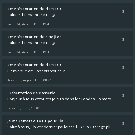
Re: Présentation de dasseric
Salut et bienvenue a toi @+
vivian94
Aujourd’hui, 19:40
,
Re: Présentation de riodji en…
Salut et bienvenue a toi @+
vivian94
Aujourd’hui, 19:39
,
Re: Présentation de dasseric
Bienvenue ami landais :coucou:
Kawaer5
Aujourd’hui, 08:21
,
Présentation de dasseric
Bonjour à tous et toutes Je suis dans les Landes , la moto appartient à ma fille et je suis désigné pour faire l'entreti
dasseric
Hier, 13:40
,
Je me remets au VTT pour l'in…
Salut à tous, L'hiver dernier j'ai laissé l'ER-5 au garage plus souvent que je veux bien l'admettre, et le médecin m'a