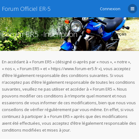
Forum Officiel ER-5
Connexion
Forum ER5 -Inscription
En accédant à « Forum ER5 » (désigné ci-après par « nous », « notre »,
« nos », « Forum ER5 » et « https://www.forum-er5.fr »), vous acceptez
d’être légalement responsable des conditions suivantes. Si vous
n’acceptez pas d’être légalement responsable de toutes les conditions
suivantes, veuillez ne pas utiliser et accéder à « Forum ER5 ». Nous
pouvons modifier ces conditions à n’importe quel moment et nous
essaierons de vous informer de ces modifications, bien que nous vous
conseillons de vérifier régulièrement par vous-même. En effet, si vous
continuez à participer à « Forum ER5 » après que des modifications
aient été effectuées, vous acceptez d’être légalement responsable des
conditions modifiées et mises à jour.