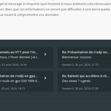
ujet et message à n’importe quel moment si nous estimons cela nécessaire.
 Bien que ces informations ne seront pas diffusées à une tierce partie 
que visant à compromettre vos données.
remets au VTT pour l'in…
Re: Présentation de riodji en…
Salut à tous, L'hiver dernier j'ai laissé l'ER-5 au garage plus souvent que je veux bien l'admettre, et le médecin m'a
Bienvenue :coucou:
2
01 août 2026, 14:54
Kawaer5
30 juil. 2026, 21:13
,
,
tation de riodji en gpz…
Re: Ralenti qui accélère à ch…
Hello, Je roule en gpz 500 1999 depuis +20ans qui a maintenant passé les 150.000km au compteur. C'est un peu la grande s
Des news ? :ugeek:
30 juil. 2026, 14:15
Kawaer5
30 juil. 2026, 07:28
,
,