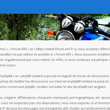
« nos », « Forum ER5 » et « https://www.forum-er5.fr »), vous acceptez d’êt
 veuillez ne pas utiliser et accéder à « Forum ER5 ». Nous pouvons modifi
ier régulièrement par vous-même. En effet, si vous continuez à participer
ses à jour.
 phpBB » et « phpBB Limited ») qui est un logiciel de forum de discussions
seul but de faciliter les discussions sur internet et phpBB Limited ne peu
ions concernant phpBB, veuillez consulter
le site de phpBB
(en anglais).
 vulgaire, diffamatoire, choquant, menaçant, pornographique, etc. qui pou
Si vous ne respectez pas ces dispositions, vous vous exposez à un bannisse
esse IP de tous les messages est enregistrée afin d’aider au renforcement de 