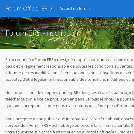
Forum Officiel ER-5
Accueil du forum
Forum ER5 -Inscription
En accédant à « Forum ER5 » (désigné ci-après par « nous », « notre », 
pas d’être légalement responsable de toutes les conditions suivantes,
informer de ces modifications, bien que nous vous conseillons de vérif
acceptez d’être légalement responsable des conditions modifiées et mi
Nos forums sont développés par phpBB (désignés ci-après par « logiciel
téléchargé sur
le site de phpBB
(en anglais). Le logiciel phpBB a pour 
que nous acceptons et que nous n’acceptons pas. Pour plus d’informat
Vous acceptez de ne publier aucun contenu à caractère abusif, obscène,
serveur de « Forum ER5 » est hébergé ou encore la loi internationale. 
votre fournisseur d’accès à internet et les autorités officielles. L’adr