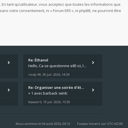
 En tant qu’utilisateur, vous acceptez que toutes les informations que
sans votre consentement, ni « Forum ER5 », ni phpBB, ne pourront être
Re: Éthanol
Hello, Ca se questionne e85 ici, le SP95 à + de 2Euros le litre ça fait mal au luc en ER5 comme en GPZ500 :😵 0,76 le lit
riodji-49
30 juil. 2026, 14:34
,
Re: Organiser une soirée d'ét…
+ 1 avec barback :wink:
Kawaer5
19 juil. 2026, 15:30
,
Nous sommes le 06 août 2026, 06:12
Fuseau horaire sur
UTC+02:00