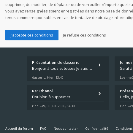
supprimer, de modifier, de déplacer ou de verrouiller n’importe quel s
vous avez renseignées soient enregistrées dans notre base de données.
tenus comme responsables en cas de tentative de piratage informati
Présentation de dasseric
Je me 
Bonjour à tous et toutes Je suis dans les Landes , la moto appartient à ma fille et je suis désigné pour faire l'entreti
dasseric
Hier, 13:40
Loanne
,
Re: Éthanol
Présen
Doublon à supprimer
riodji-49
30 juil. 2026, 14:30
riodji-49
,
Accueil du forum
FAQ
Nous contacter
Confidentialité
Conditions