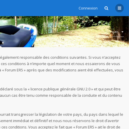
Connexion
Français
re légalement responsable des conditions suivantes. Si vous n’acceptez
er ces conditions à n’importe quel moment et nous essaierons de vous
 à « Forum ER5 » après que des modifications aient été effectuées, vous
 déclaré sous la «
licence publique générale GNU 2.0
» et qui peut être
t en aucun cas être tenu comme responsable de la conduite et du contenu
rrait transgresser la législation de votre pays, du pays dans lequel le
ment immédiat et définitif et nous nous réservons le droit d’avertir
ces conditions. Vous acceptez le fait que « Forum ER5 » ait le droit de