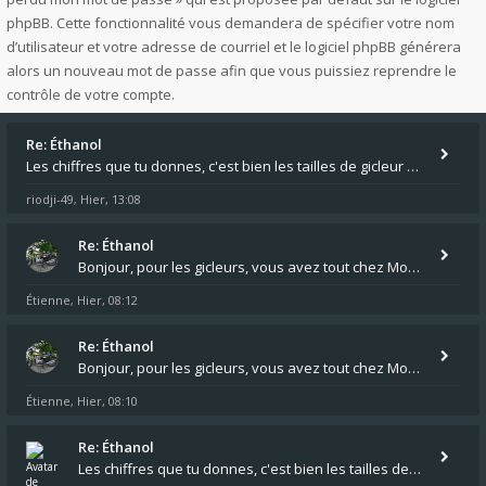
phpBB. Cette fonctionnalité vous demandera de spécifier votre nom
d’utilisateur et votre adresse de courriel et le logiciel phpBB générera
alors un nouveau mot de passe afin que vous puissiez reprendre le
contrôle de votre compte.
Re: Éthanol
Les chiffres que tu donnes, c'est bien les tailles de gicleur ? Par contre tes "-2 tours" à quoi correspondent t'ils ?
riodji-49
Hier, 13:08
,
Re: Éthanol
Bonjour, pour les gicleurs, vous avez tout chez Motokristen à Bar sur Aube. https://www.motokristen.fr/ On peut aussi
Étienne
Hier, 08:12
,
Re: Éthanol
Bonjour, pour les gicleurs, vous avez tout chez Motokristen à Bar sur Aube. https://www.motokristen.fr/produits/4946-l
Étienne
Hier, 08:10
,
Re: Éthanol
Les chiffres que tu donnes, c'est bien les tailles de gicleur ? Par contre tes "-2 tours" à quoi correspondent t'ils ?