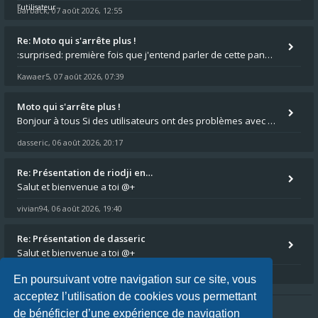
Barback
07 août 2026, 12:55
,
Re: Moto qui s'arrête plus !
:surprised: première fois que j'entend parler de cette panne ,ta moto aurait été maraboutée? :pretre:
Kawaer5
07 août 2026, 07:39
,
Moto qui s'arrête plus !
Bonjour à tous Si des utilisateurs ont des problèmes avec leur moto qui démarre plus, la mienne ne coupe plus :?: - Je
dasseric
06 août 2026, 20:17
,
Re: Présentation de riodji en…
Salut et bienvenue a toi @+
vivian94
06 août 2026, 19:40
,
Re: Présentation de dasseric
Salut et bienvenue a toi @+
vivian94
06 août 2026, 19:40
,
En poursuivant votre navigation sur ce site, vous
acceptez l’utilisation de cookies vous permettant
de bénéficier d’une expérience de navigation