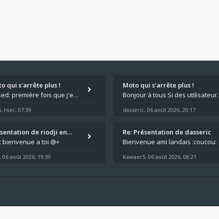
o qui s'arrête plus !
Moto qui s'arrête plus !
:surprised: première fois que j'entend parler de cette panne ,ta moto aurait été maraboutée? :pretre:
Bonjour à tous Si des utilisateurs ont des
5
Hier, 07:39
dasseric
06 août 2026, 20:17
,
,
ésentation de riodji en…
Re: Présentation de dasseric
t bienvenue a toi @+
Bienvenue ami landais :coucou:
06 août 2026, 19:39
Kawaer5
06 août 2026, 08:21
,
,