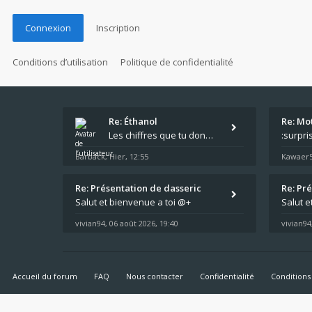
Connexion
Inscription
Conditions d’utilisation
Politique de confidentialité
Re: Éthanol
Re: Mot
Les chiffres que tu donnes, c'est bien les tailles de gicleur ? Par contre tes "-2 tours" à quoi correspondent t'ils ?
Barback
Hier, 12:55
Kawaer
,
Re: Présentation de dasseric
Re: Pr
Salut et bienvenue a toi @+
Salut e
vivian94
06 août 2026, 19:40
vivian94
,
Accueil du forum
FAQ
Nous contacter
Confidentialité
Conditions