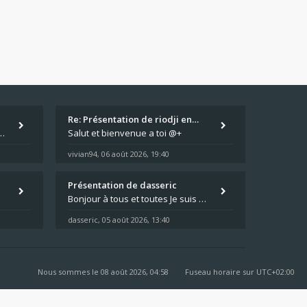
Re: Présentation de riodji en…
 problèmes avec leur moto qui démarre plus, la mienne ne coupe plus :?: - Je
Salut et bienvenue a toi @+
vivian94
06 août 2026, 19:40
,
Présentation de dasseric
Bonjour à tous et toutes Je suis dans les Landes , la moto appartient à ma fille et je suis désigné pour faire l'entreti
dasseric
05 août 2026, 13:40
,
Nous sommes le 08 août 2026, 04:58
Fuseau horaire sur
UTC+02:00