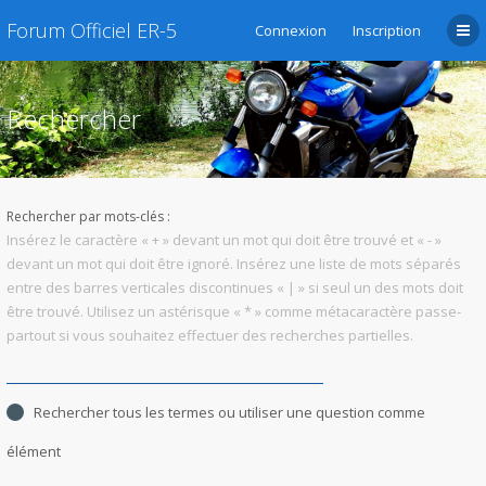
Forum Officiel ER-5
Connexion
Inscription
Rechercher
Rechercher par mots-clés :
Insérez le caractère « + » devant un mot qui doit être trouvé et « - »
devant un mot qui doit être ignoré. Insérez une liste de mots séparés
entre des barres verticales discontinues « | » si seul un des mots doit
être trouvé. Utilisez un astérisque « * » comme métacaractère passe-
partout si vous souhaitez effectuer des recherches partielles.
Rechercher tous les termes ou utiliser une question comme
élément