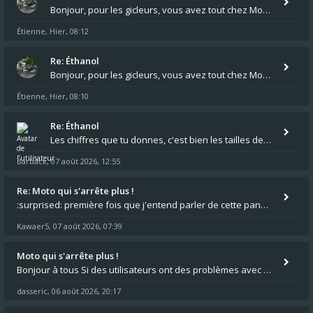
Bonjour, pour les gicleurs, vous avez tout chez Motokristen à Bar sur Aube. https://www.motokristen.fr/ On peut aussi
Étienne
Hier, 08:12
,
Re: Éthanol
Bonjour, pour les gicleurs, vous avez tout chez Motokristen à Bar sur Aube. https://www.motokristen.fr/produits/4946-l
Étienne
Hier, 08:10
,
Re: Éthanol
Les chiffres que tu donnes, c'est bien les tailles de gicleur ? Par contre tes "-2 tours" à quoi correspondent t'ils ?
Barback
07 août 2026, 12:55
,
Re: Moto qui s'arrête plus !
:surprised: première fois que j'entend parler de cette panne ,ta moto aurait été maraboutée? :pretre:
Kawaer5
07 août 2026, 07:39
,
Moto qui s'arrête plus !
Bonjour à tous Si des utilisateurs ont des problèmes avec leur moto qui démarre plus, la mienne ne coupe plus :?: - Je
dasseric
06 août 2026, 20:17
,