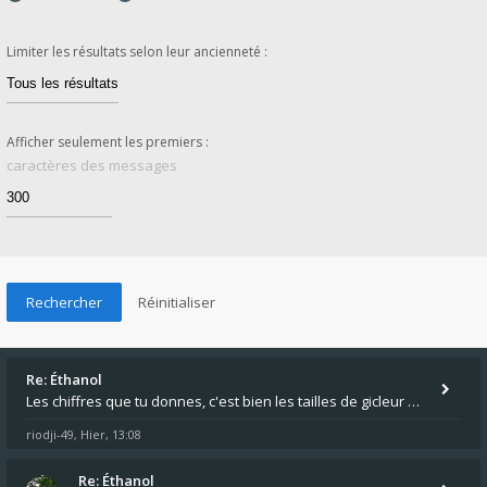
Limiter les résultats selon leur ancienneté :
Afficher seulement les premiers :
caractères des messages
Re: Éthanol
Les chiffres que tu donnes, c'est bien les tailles de gicleur ? Par contre tes "-2 tours" à quoi correspondent t'ils ?
riodji-49
Hier, 13:08
,
Re: Éthanol