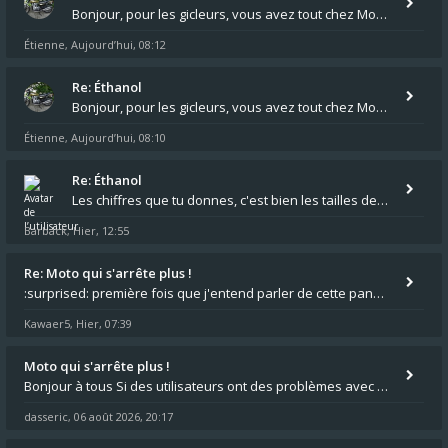
Bonjour, pour les gicleurs, vous avez tout chez Motokristen à Bar sur Aube. https://www.motokristen.fr/ On peut aussi
Étienne
Aujourd’hui, 08:12
,
Re: Éthanol
Bonjour, pour les gicleurs, vous avez tout chez Motokristen à Bar sur Aube. https://www.motokristen.fr/produits/4946-l
Étienne
Aujourd’hui, 08:10
,
Re: Éthanol
Les chiffres que tu donnes, c'est bien les tailles de gicleur ? Par contre tes "-2 tours" à quoi correspondent t'ils ?
Barback
Hier, 12:55
,
Re: Moto qui s'arrête plus !
:surprised: première fois que j'entend parler de cette panne ,ta moto aurait été maraboutée? :pretre:
Kawaer5
Hier, 07:39
,
Moto qui s'arrête plus !
Bonjour à tous Si des utilisateurs ont des problèmes avec leur moto qui démarre plus, la mienne ne coupe plus :?: - Je
dasseric
06 août 2026, 20:17
,