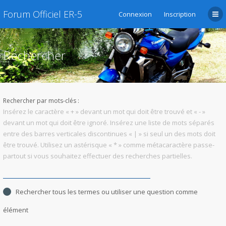
Forum Officiel ER-5
Connexion
Inscription
Rechercher
Rechercher par mots-clés :
Insérez le caractère « + » devant un mot qui doit être trouvé et « - »
devant un mot qui doit être ignoré. Insérez une liste de mots séparés
entre des barres verticales discontinues « | » si seul un des mots doit
être trouvé. Utilisez un astérisque « * » comme métacaractère passe-
partout si vous souhaitez effectuer des recherches partielles.
Rechercher tous les termes ou utiliser une question comme
élément