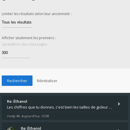
Limiter les résultats selon leur ancienneté :
Afficher seulement les premiers :
caractères des messages
Re: Éthanol
Les chiffres que tu donnes, c'est bien les tailles de gicleur ? Par contre tes "-2 tours" à quoi correspondent t'ils ?
riodji-49
Aujourd’hui, 13:08
,
Re: Éthanol