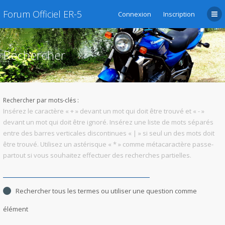
Forum Officiel ER-5
Connexion
Inscription
Rechercher
Rechercher par mots-clés :
Insérez le caractère « + » devant un mot qui doit être trouvé et « - »
devant un mot qui doit être ignoré. Insérez une liste de mots séparés
entre des barres verticales discontinues « | » si seul un des mots doit
être trouvé. Utilisez un astérisque « * » comme métacaractère passe-
partout si vous souhaitez effectuer des recherches partielles.
Rechercher tous les termes ou utiliser une question comme
élément