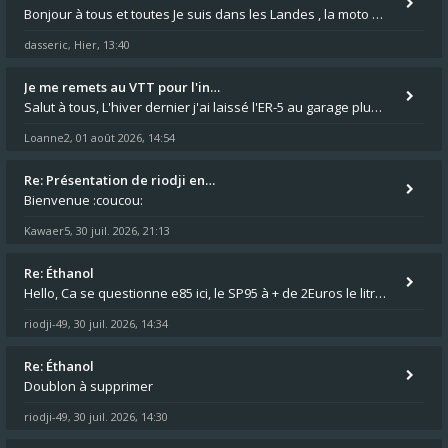
Bonjour à tous et toutes Je suis dans les Landes , la moto appartient à ma fille et je suis désigné pour faire l'entreti
dasseric
Hier, 13:40
,
Je me remets au VTT pour l'in…
Salut à tous, L'hiver dernier j'ai laissé l'ER-5 au garage plus souvent que je veux bien l'admettre, et le médecin m'a
Loanne2
01 août 2026, 14:54
,
Re: Présentation de riodji en…
Bienvenue :coucou:
Kawaer5
30 juil. 2026, 21:13
,
Re: Éthanol
Hello, Ca se questionne e85 ici, le SP95 à + de 2Euros le litre ça fait mal au luc en ER5 comme en GPZ500 :😵 0,76 le lit
riodji-49
30 juil. 2026, 14:34
,
Re: Éthanol
Doublon à supprimer
riodji-49
30 juil. 2026, 14:30
,