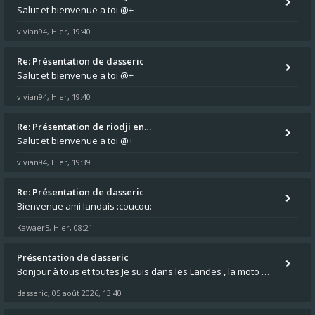
Salut et bienvenue a toi @+
vivian94
Hier, 19:40
,
Re: Présentation de dasseric
Salut et bienvenue a toi @+
vivian94
Hier, 19:40
,
Re: Présentation de riodji en…
Salut et bienvenue a toi @+
vivian94
Hier, 19:39
,
Re: Présentation de dasseric
Bienvenue ami landais :coucou:
Kawaer5
Hier, 08:21
,
Présentation de dasseric
Bonjour à tous et toutes Je suis dans les Landes , la moto appartient à ma fille et je suis désigné pour faire l'entreti
dasseric
05 août 2026, 13:40
,