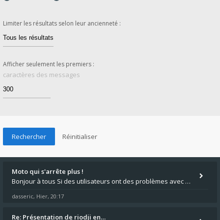
Limiter les résultats selon leur ancienneté :
Afficher seulement les premiers :
caractères des messages
Moto qui s'arrête plus !
Bonjour à tous Si des utilisateurs ont des problèmes avec leur moto qui démarre plus, la mienne ne coupe plus :?: - Je
dasseric
Hier, 20:17
,
Re: Présentation de riodji en…