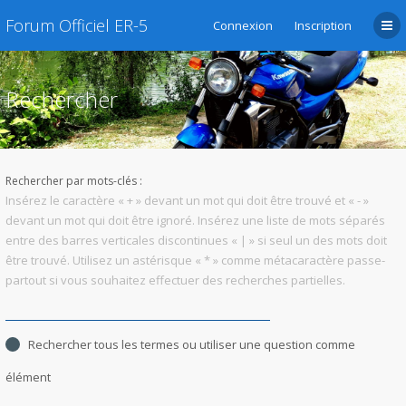
Forum Officiel ER-5
Connexion
Inscription
Rechercher
Rechercher par mots-clés :
Insérez le caractère « + » devant un mot qui doit être trouvé et « - »
devant un mot qui doit être ignoré. Insérez une liste de mots séparés
entre des barres verticales discontinues « | » si seul un des mots doit
être trouvé. Utilisez un astérisque « * » comme métacaractère passe-
partout si vous souhaitez effectuer des recherches partielles.
Rechercher tous les termes ou utiliser une question comme
élément