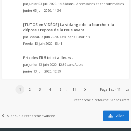
par
junior
,03 juil. 2020, 14:34dans
- Accessoires et consommables
junior
03 juil. 2020, 14:34
[TUTOS en VIDÉOS] La vidange de la fourche + la
dépose / repose de la roue avant.
par
Féodal
,13 juin 2020, 13:41dans
Tutoriels
Féodal
13 juin 2020, 13:41
Prix des ER 5 ici et ailleurs .
par
junior
,13 juin 2020, 12:39dans
Autre
junior
13 juin 2020, 12:39
1
2
3
4
5
…
11
Page
1
sur
11
La
recherche a retourné 537 résultats
Aller
Aller sur la recherche avancée