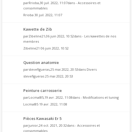
par
Rrioba
,30 juil. 2022, 11:07dans
- Accessoires et
consommables
Rrioba
30 juil. 2022, 11:07
Kawette de Zib
par
Zibeline21
,06 juin 2022, 10:52dans
- Les kawettes de nos
membres
Zibeline21
06 juin 2022, 10:52
Question anatomie
par
stevefigueras
,25 mai 2022, 20:53dans
Divers
stevefigueras
25 mai 2022, 20:53
Peinture carrosserie
par
Locmal85
,19 avr. 2022, 11:08dans
- Modifications et tuning
Locmal85
19 avr. 2022, 11:08
Pièces Kawasaki Er 5
par
junior
,24 oct. 2021, 20:32dans
- Accessoires et
consommables