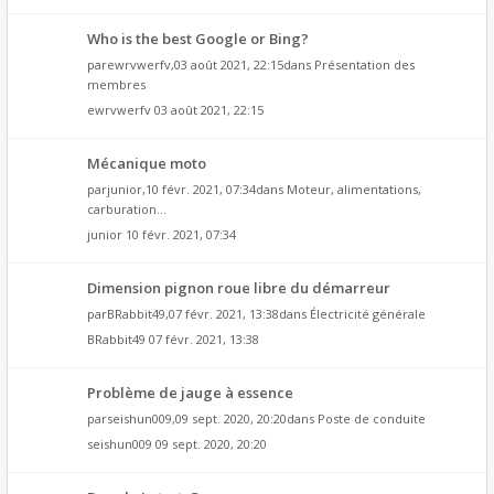
Who is the best Google or Bing?
par
ewrvwerfv
,03 août 2021, 22:15dans
Présentation des
membres
ewrvwerfv
03 août 2021, 22:15
Mécanique moto
par
junior
,10 févr. 2021, 07:34dans
Moteur, alimentations,
carburation...
junior
10 févr. 2021, 07:34
Dimension pignon roue libre du démarreur
par
BRabbit49
,07 févr. 2021, 13:38dans
Électricité générale
BRabbit49
07 févr. 2021, 13:38
Problème de jauge à essence
par
seishun009
,09 sept. 2020, 20:20dans
Poste de conduite
seishun009
09 sept. 2020, 20:20