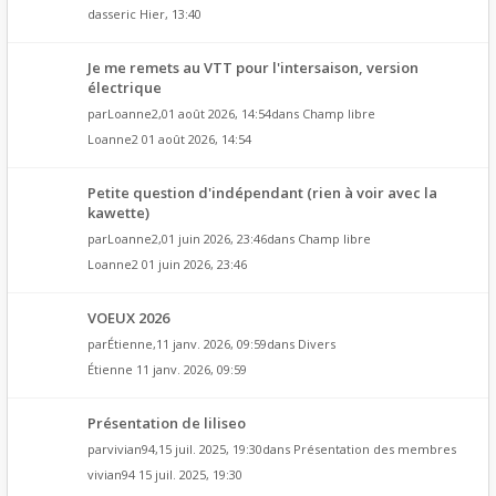
dasseric
Hier, 13:40
Je me remets au VTT pour l'intersaison, version
électrique
par
Loanne2
,01 août 2026, 14:54dans
Champ libre
Loanne2
01 août 2026, 14:54
Petite question d'indépendant (rien à voir avec la
kawette)
par
Loanne2
,01 juin 2026, 23:46dans
Champ libre
Loanne2
01 juin 2026, 23:46
VOEUX 2026
par
Étienne
,11 janv. 2026, 09:59dans
Divers
Étienne
11 janv. 2026, 09:59
Présentation de liliseo
par
vivian94
,15 juil. 2025, 19:30dans
Présentation des membres
vivian94
15 juil. 2025, 19:30