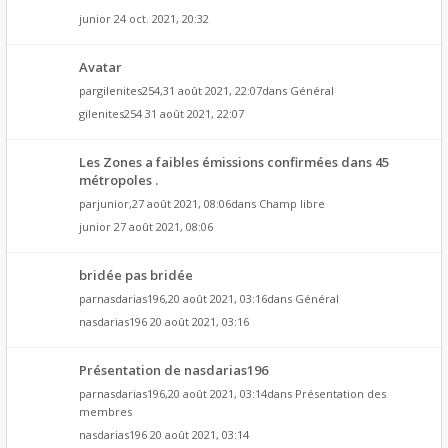
junior
24 oct. 2021, 20:32
Avatar
par
gilenites254
,31 août 2021, 22:07dans
Général
gilenites254
31 août 2021, 22:07
Les Zones a faibles émissions confirmées dans 45
métropoles .
par
junior
,27 août 2021, 08:06dans
Champ libre
junior
27 août 2021, 08:06
bridée pas bridée
par
nasdarias196
,20 août 2021, 03:16dans
Général
nasdarias196
20 août 2021, 03:16
Présentation de nasdarias196
par
nasdarias196
,20 août 2021, 03:14dans
Présentation des
membres
nasdarias196
20 août 2021, 03:14