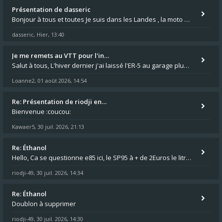
Présentation de dasseric
Bonjour à tous et toutes Je suis dans les Landes , la moto appartient à ma fille et je suis désigné pour faire l'entreti
dasseric
Hier, 13:40
,
Je me remets au VTT pour l'in…
Salut à tous, L'hiver dernier j'ai laissé l'ER-5 au garage plus souvent que je veux bien l'admettre, et le médecin m'a
Loanne2
01 août 2026, 14:54
,
Re: Présentation de riodji en…
Bienvenue :coucou:
Kawaer5
30 juil. 2026, 21:13
,
Re: Éthanol
Hello, Ca se questionne e85 ici, le SP95 à + de 2Euros le litre ça fait mal au luc en ER5 comme en GPZ500 :😵 0,76 le lit
riodji-49
30 juil. 2026, 14:34
,
Re: Éthanol
Doublon à supprimer
riodji-49
30 juil. 2026, 14:30
,