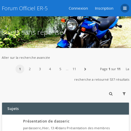
Forum Officiel ER-5
Connexion
Inscription
Sujets sans réponse
Aller sur la recherche avancée
1
2
3
4
5
…
11
Page
1
sur
11
La
recherche a retourné 537 résultats
Sujets
Présentation de dasseric
par
dasseric
,Hier, 13:40dans
Présentation des membres