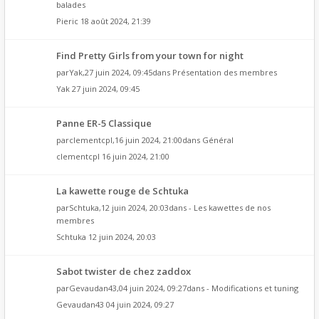
balades
Pieric
18 août 2024, 21:39
Find Pretty Girls from your town for night
par
Yak
,27 juin 2024, 09:45dans
Présentation des membres
Yak
27 juin 2024, 09:45
Panne ER-5 Classique
par
clementcpl
,16 juin 2024, 21:00dans
Général
clementcpl
16 juin 2024, 21:00
La kawette rouge de Schtuka
par
Schtuka
,12 juin 2024, 20:03dans
- Les kawettes de nos
membres
Schtuka
12 juin 2024, 20:03
Sabot twister de chez zaddox
par
Gevaudan43
,04 juin 2024, 09:27dans
- Modifications et tuning
Gevaudan43
04 juin 2024, 09:27