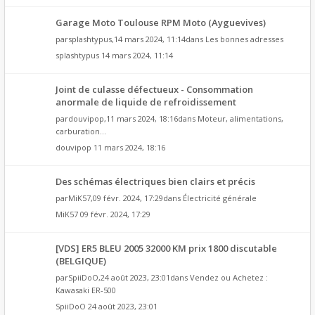
Garage Moto Toulouse RPM Moto (Ayguevives)
par
splashtypus
,14 mars 2024, 11:14dans
Les bonnes adresses
splashtypus
14 mars 2024, 11:14
Joint de culasse défectueux - Consommation
anormale de liquide de refroidissement
par
douvipop
,11 mars 2024, 18:16dans
Moteur, alimentations,
carburation...
douvipop
11 mars 2024, 18:16
Des schémas électriques bien clairs et précis
par
MiK57
,09 févr. 2024, 17:29dans
Électricité générale
MiK57
09 févr. 2024, 17:29
[VDS] ER5 BLEU 2005 32000 KM prix 1800 discutable
(BELGIQUE)
par
SpiiDoO
,24 août 2023, 23:01dans
Vendez ou Achetez :
Kawasaki ER-500
SpiiDoO
24 août 2023, 23:01