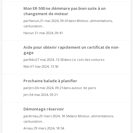
Mon ER-500 ne démmare pas bien suite à un
changement de moteur
par
Haoun
,31 mai 2024, 09:41dans
Moteur, alimentations,
carburation...
Haoun
31 mai 2024, 09:41
Aide pour obtenir rapidement un certificat de non-
gage
par
Niki
,07 mai 2024, 13:50dans
Le coin des voitures.
Niki
07 mai 2024, 13:50
Prochaine balade à planifier
par
Jeri
,04 mai 2024, 09:21dans
autour de paris
Jeri
04 mai 2024, 09:21
Démontage réservoir
par
Arnau
,29 mars 2024, 18:54dans
Moteur, alimentations,
carburation...
Arnau
29 mars 2024, 18:54