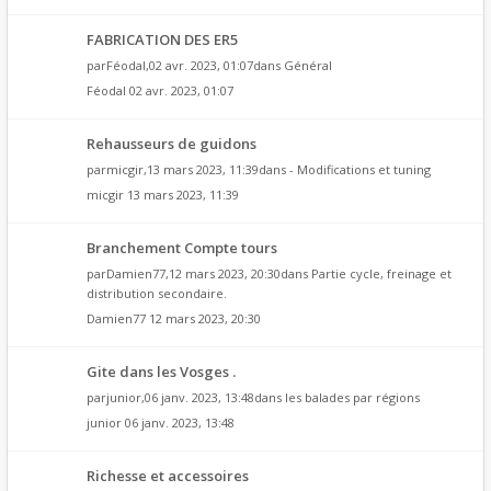
FABRICATION DES ER5
par
Féodal
,02 avr. 2023, 01:07dans
Général
Féodal
02 avr. 2023, 01:07
Rehausseurs de guidons
par
micgir
,13 mars 2023, 11:39dans
- Modifications et tuning
micgir
13 mars 2023, 11:39
Branchement Compte tours
par
Damien77
,12 mars 2023, 20:30dans
Partie cycle, freinage et
distribution secondaire.
Damien77
12 mars 2023, 20:30
Gite dans les Vosges .
par
junior
,06 janv. 2023, 13:48dans
les balades par régions
junior
06 janv. 2023, 13:48
Richesse et accessoires