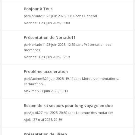
Bonjour à Tous
par
Noriade11
,23 juin 2025, 13:00dans
Général
Noriade11
23 juin 2025, 13:00
Présentation de Noriade11
par
Noriade11
,23 juin 2025, 12:59dans
Présentation des
membres
Noriade11
23 juin 2025, 12:59
Problème acceleration
par
MaximeS
,21 juin 2025, 19:11dans
Moteur, alimentations,
carburation...
MaximeS
21 juin 2025, 19:11
Besoin de kit secours pour long voyage en duo
par
Ajokil
,27 mai 2025, 20:59dans
La tenue des motardes
Ajokil
27 mai 2025, 20:59
Présentation de liliseo