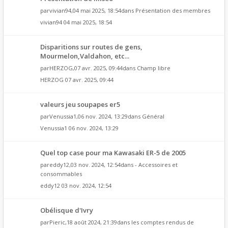
par
vivian94
,04 mai 2025, 18:54dans
Présentation des membres
vivian94
04 mai 2025, 18:54
Disparitions sur routes de gens,
Mourmelon,Valdahon, etc...
par
HERZOG
,07 avr. 2025, 09:44dans
Champ libre
HERZOG
07 avr. 2025, 09:44
valeurs jeu soupapes er5
par
Venussia1
,06 nov. 2024, 13:29dans
Général
Venussia1
06 nov. 2024, 13:29
Quel top case pour ma Kawasaki ER-5 de 2005
par
eddy12
,03 nov. 2024, 12:54dans
- Accessoires et
consommables
eddy12
03 nov. 2024, 12:54
Obélisque d'Ivry
par
Pieric
,18 août 2024, 21:39dans
les comptes rendus de