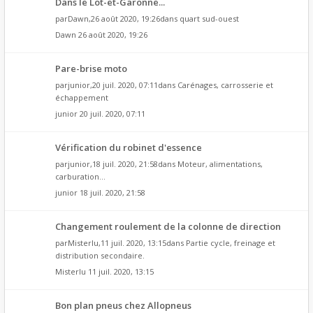
Dans le Lot-et-Garonne...
par
Dawn
,26 août 2020, 19:26dans
quart sud-ouest
Dawn
26 août 2020, 19:26
Pare-brise moto
par
junior
,20 juil. 2020, 07:11dans
Carénages, carrosserie et
échappement
junior
20 juil. 2020, 07:11
Vérification du robinet d'essence
par
junior
,18 juil. 2020, 21:58dans
Moteur, alimentations,
carburation...
junior
18 juil. 2020, 21:58
Changement roulement de la colonne de direction
par
Misterlu
,11 juil. 2020, 13:15dans
Partie cycle, freinage et
distribution secondaire.
Misterlu
11 juil. 2020, 13:15
Bon plan pneus chez Allopneus