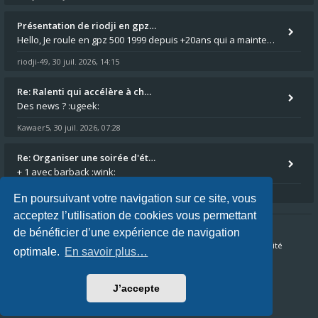
Présentation de riodji en gpz…
Hello, Je roule en gpz 500 1999 depuis +20ans qui a maintenant passé les 150.000km au compteur. C'est un peu la grande s
riodji-49
30 juil. 2026, 14:15
,
Re: Ralenti qui accélère à ch…
Des news ? :ugeek:
Kawaer5
30 juil. 2026, 07:28
,
Re: Organiser une soirée d'ét…
+ 1 avec barback :wink:
Kawaer5
19 juil. 2026, 15:30
,
En poursuivant votre navigation sur ce site, vous
acceptez l’utilisation de cookies vous permettant
de bénéficier d’une expérience de navigation
Accueil du forum
FAQ
Nous contacter
Confidentialité
optimale.
En savoir plus…
Conditions
J’accepte
Fuseau horaire sur
UTC+02:00
Nous sommes le 06 août 2026, 04:10