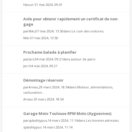
Haoun
31 mai 2024, 09:41
Aide pour obtenir rapidement un certificat de non-
gage
par
Niki
,07 mai 2024, 13:50dans
Le coin des voitures.
Niki
07 mai 2024, 13:50
Prochaine balade à planifier
par
Jeri
,04 mai 2024, 09:21dans
autour de paris
Jeri
04 mai 2024, 09:21
Démontage réservoir
par
Arnau
,29 mars 2024, 18:54dans
Moteur, alimentations,
carburation...
Arnau
29 mars 2024, 18:54
Garage Moto Toulouse RPM Moto (Ayguevives)
par
splashtypus
,14 mars 2024, 11:14dans
Les bonnes adresses
splashtypus
14 mars 2024, 11:14