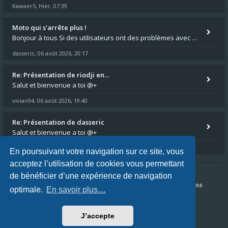
Kawaer5
Hier, 07:39
,
Moto qui s'arrête plus !
Bonjour à tous Si des utilisateurs ont des problèmes avec leur moto qui démarre plus, la mienne ne coupe plus :?: - Je
dasseric
06 août 2026, 20:17
,
Re: Présentation de riodji en…
Salut et bienvenue a toi @+
vivian94
06 août 2026, 19:40
,
Re: Présentation de dasseric
Salut et bienvenue a toi @+
vivian94
06 août 2026, 19:40
,
En poursuivant votre navigation sur ce site, vous
acceptez l’utilisation de cookies vous permettant
de bénéficier d’une expérience de navigation
Accueil du forum
FAQ
Nous contacter
Confidentialité
optimale.
En savoir plus…
Conditions
J’accepte
Fuseau horaire sur
UTC+02:00