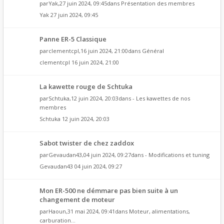
par
Yak
,27 juin 2024, 09:45dans
Présentation des membres
Yak
27 juin 2024, 09:45
Panne ER-5 Classique
par
clementcpl
,16 juin 2024, 21:00dans
Général
clementcpl
16 juin 2024, 21:00
La kawette rouge de Schtuka
par
Schtuka
,12 juin 2024, 20:03dans
- Les kawettes de nos
membres
Schtuka
12 juin 2024, 20:03
Sabot twister de chez zaddox
par
Gevaudan43
,04 juin 2024, 09:27dans
- Modifications et tuning
Gevaudan43
04 juin 2024, 09:27
Mon ER-500 ne démmare pas bien suite à un
changement de moteur
par
Haoun
,31 mai 2024, 09:41dans
Moteur, alimentations,
carburation...