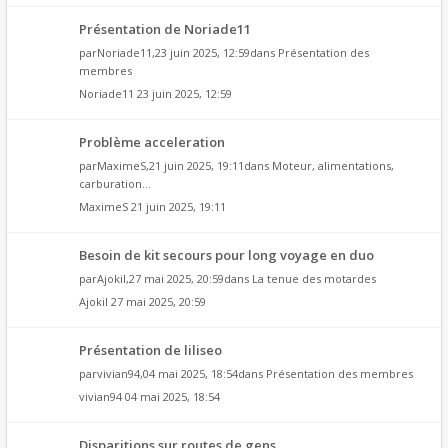
Présentation de Noriade11
par
Noriade11
,23 juin 2025, 12:59dans
Présentation des
membres
Noriade11
23 juin 2025, 12:59
Problème acceleration
par
MaximeS
,21 juin 2025, 19:11dans
Moteur, alimentations,
carburation...
MaximeS
21 juin 2025, 19:11
Besoin de kit secours pour long voyage en duo
par
Ajokil
,27 mai 2025, 20:59dans
La tenue des motardes
Ajokil
27 mai 2025, 20:59
Présentation de liliseo
par
vivian94
,04 mai 2025, 18:54dans
Présentation des membres
vivian94
04 mai 2025, 18:54
Disparitions sur routes de gens,