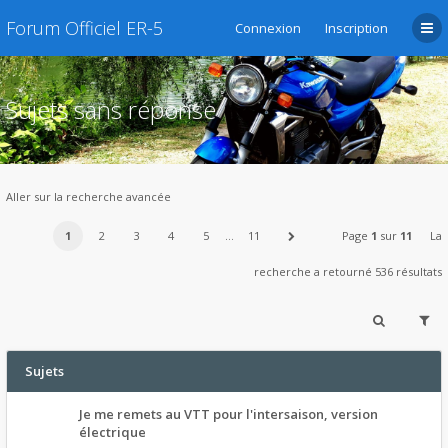
Forum Officiel ER-5
Connexion
Inscription
Sujets sans réponse
Aller sur la recherche avancée
1
2
3
4
5
…
11
Page
1
sur
11
La
recherche a retourné 536 résultats
Sujets
Je me remets au VTT pour l'intersaison, version
électrique