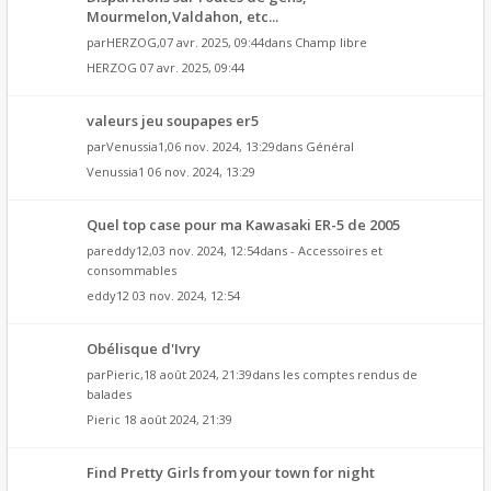
Mourmelon,Valdahon, etc...
par
HERZOG
,07 avr. 2025, 09:44dans
Champ libre
HERZOG
07 avr. 2025, 09:44
valeurs jeu soupapes er5
par
Venussia1
,06 nov. 2024, 13:29dans
Général
Venussia1
06 nov. 2024, 13:29
Quel top case pour ma Kawasaki ER-5 de 2005
par
eddy12
,03 nov. 2024, 12:54dans
- Accessoires et
consommables
eddy12
03 nov. 2024, 12:54
Obélisque d'Ivry
par
Pieric
,18 août 2024, 21:39dans
les comptes rendus de
balades
Pieric
18 août 2024, 21:39
Find Pretty Girls from your town for night