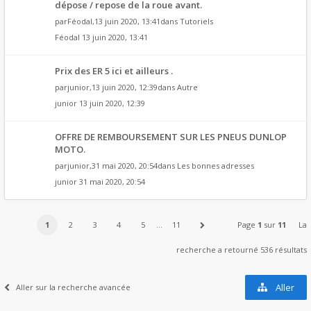
dépose / repose de la roue avant.
par
Féodal
,13 juin 2020, 13:41dans
Tutoriels
Féodal
13 juin 2020, 13:41
Prix des ER 5 ici et ailleurs .
par
junior
,13 juin 2020, 12:39dans
Autre
junior
13 juin 2020, 12:39
OFFRE DE REMBOURSEMENT SUR LES PNEUS DUNLOP
MOTO.
par
junior
,31 mai 2020, 20:54dans
Les bonnes adresses
junior
31 mai 2020, 20:54
1
2
3
4
5
…
11
Page
1
sur
11
La
recherche a retourné 536 résultats
Aller
Aller sur la recherche avancée