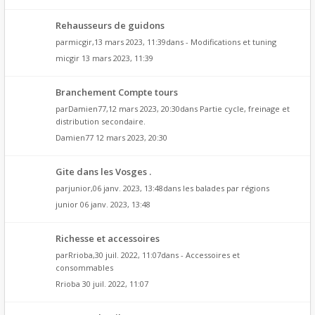
Rehausseurs de guidons
par
micgir
,13 mars 2023, 11:39dans
- Modifications et tuning
micgir
13 mars 2023, 11:39
Branchement Compte tours
par
Damien77
,12 mars 2023, 20:30dans
Partie cycle, freinage et
distribution secondaire.
Damien77
12 mars 2023, 20:30
Gite dans les Vosges .
par
junior
,06 janv. 2023, 13:48dans
les balades par régions
junior
06 janv. 2023, 13:48
Richesse et accessoires
par
Rrioba
,30 juil. 2022, 11:07dans
- Accessoires et
consommables
Rrioba
30 juil. 2022, 11:07