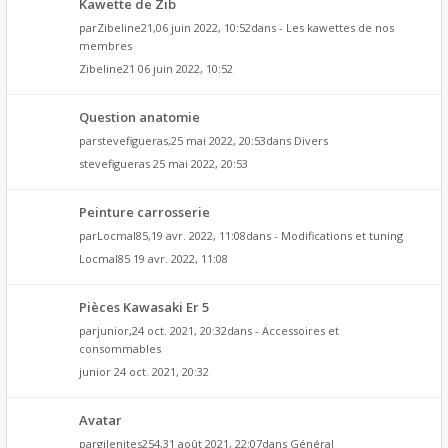
Kawette de Zib
par
Zibeline21
,06 juin 2022, 10:52dans
- Les kawettes de nos
membres
Zibeline21
06 juin 2022, 10:52
Question anatomie
par
stevefigueras
,25 mai 2022, 20:53dans
Divers
stevefigueras
25 mai 2022, 20:53
Peinture carrosserie
par
Locmal85
,19 avr. 2022, 11:08dans
- Modifications et tuning
Locmal85
19 avr. 2022, 11:08
Pièces Kawasaki Er 5
par
junior
,24 oct. 2021, 20:32dans
- Accessoires et
consommables
junior
24 oct. 2021, 20:32
Avatar
par
gilenites254
,31 août 2021, 22:07dans
Général