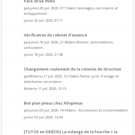
Pare-brise moto
par
junior
,20 juil. 2020, 07:11dans
Carénages, carrosserie et
échappement
junior
20 juil. 2020, 07:11
Vérification du robinet d'essence
par
junior
,18 juil. 2020, 21:58dans
Moteur, alimentations,
carburation...
junior
18 juil. 2020, 21:58
Changement roulement de la colonne de direction
par
Misterlu
,11 juil. 2020, 13:15dans
Partie cycle, freinage et
distribution secondaire.
Misterlu
11 juil. 2020, 13:15
Bon plan pneus chez Allopneus
par
junior
,03 juil. 2020, 14:34dans
- Accessoires et consommables
junior
03 juil. 2020, 14:34
[TUTOS en VIDÉOS] La vidange de la fourche + la