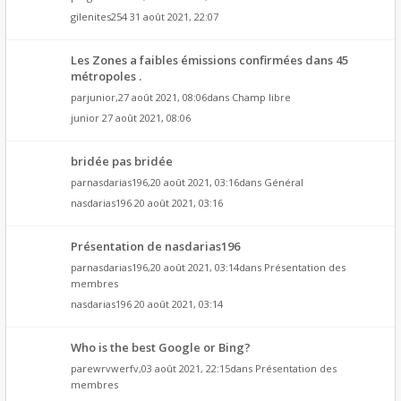
gilenites254
31 août 2021, 22:07
Les Zones a faibles émissions confirmées dans 45
métropoles .
par
junior
,27 août 2021, 08:06dans
Champ libre
junior
27 août 2021, 08:06
bridée pas bridée
par
nasdarias196
,20 août 2021, 03:16dans
Général
nasdarias196
20 août 2021, 03:16
Présentation de nasdarias196
par
nasdarias196
,20 août 2021, 03:14dans
Présentation des
membres
nasdarias196
20 août 2021, 03:14
Who is the best Google or Bing?
par
ewrvwerfv
,03 août 2021, 22:15dans
Présentation des
membres