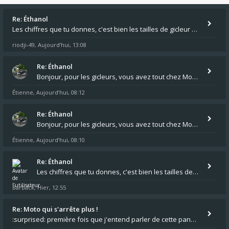
Re: Éthanol
Les chiffres que tu donnes, c'est bien les tailles de gicleur ? Par contre tes "-2 tours" à quoi correspondent t'ils ?
riodji-49
Aujourd’hui, 13:08
,
Re: Éthanol
Bonjour, pour les gicleurs, vous avez tout chez Motokristen à Bar sur Aube. https://www.motokristen.fr/ On peut aussi
Étienne
Aujourd’hui, 08:12
,
Re: Éthanol
Bonjour, pour les gicleurs, vous avez tout chez Motokristen à Bar sur Aube. https://www.motokristen.fr/produits/4946-l
Étienne
Aujourd’hui, 08:10
,
Re: Éthanol
Les chiffres que tu donnes, c'est bien les tailles de gicleur ? Par contre tes "-2 tours" à quoi correspondent t'ils ?
Barback
Hier, 12:55
,
Re: Moto qui s'arrête plus !
:surprised: première fois que j'entend parler de cette panne ,ta moto aurait été maraboutée? :pretre: