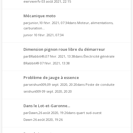
ewrvwerfv
03 août 2021, 22:15
Mécanique moto
par
junior
,10 févr. 2021, 07:34dans
Moteur, alimentations,
carburation...
junior
10 févr. 2021, 07:34
Dimension pignon roue libre du démarreur
par
BRabbit49
,07 févr. 2021, 13:38dans
Électricité générale
BRabbit49
07 févr. 2021, 13:38
Problème de jauge à essence
par
seishun009
,09 sept. 2020, 20:20dans
Poste de conduite
seishun009
09 sept. 2020, 20:20
Dans le Lot-et-Garonne...
par
Dawn
,26 août 2020, 19:26dans
quart sud-ouest
Dawn
26 août 2020, 19:26