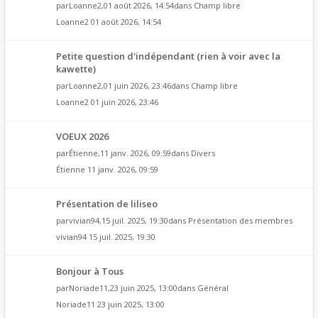
par
Loanne2
,01 août 2026, 14:54dans
Champ libre
Loanne2
01 août 2026, 14:54
Petite question d'indépendant (rien à voir avec la
kawette)
par
Loanne2
,01 juin 2026, 23:46dans
Champ libre
Loanne2
01 juin 2026, 23:46
VOEUX 2026
par
Étienne
,11 janv. 2026, 09:59dans
Divers
Étienne
11 janv. 2026, 09:59
Présentation de liliseo
par
vivian94
,15 juil. 2025, 19:30dans
Présentation des membres
vivian94
15 juil. 2025, 19:30
Bonjour à Tous
par
Noriade11
,23 juin 2025, 13:00dans
Général
Noriade11
23 juin 2025, 13:00