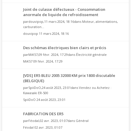
Joint de culasse défectueux - Consommation
anormale de liquide de refroidissement
par
douvipop
,11 mars 2024, 18:16dans
Moteur, alimentations,
carburation...
douvipop
11 mars 2024, 18:16
Des schémas électriques bien clairs et précis
par
MiK57
,09 févr. 2024, 17:29dans
Électricité générale
MiK57
09 févr. 2024, 17:29
[VDS] ER5 BLEU 2005 32000 KM prix 1800 discutable
(BELGIQUE)
par
SpiiDoO
,24 août 2023, 23:01dans
Vendez ou Achetez :
Kawasaki ER-500
SpiiDoO
24 août 2023, 23:01
FABRICATION DES ER5
par
Féodal
,02 avr. 2023, 01:07dans
Général
Féodal
02 avr. 2023, 01:07