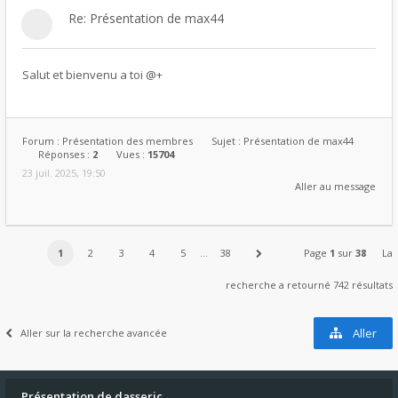
Re: Présentation de max44
Salut et bienvenu a toi @+
Forum :
Présentation des membres
Sujet :
Présentation de max44
Réponses :
2
Vues :
15704
23 juil. 2025, 19:50
Aller au message
1
2
3
4
5
…
38
Page
1
sur
38
La
recherche a retourné 742 résultats
Aller
Aller sur la recherche avancée
Présentation de dasseric