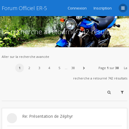
Forum Officiel ER-5
Connexion
Inscription
La recherche a retourné 742 résultats
Aller sur la recherche avancée
1
2
3
4
5
…
38
Page
1
sur
38
La
recherche a retourné 742 résultats
Re: Présentation de Zéphyr