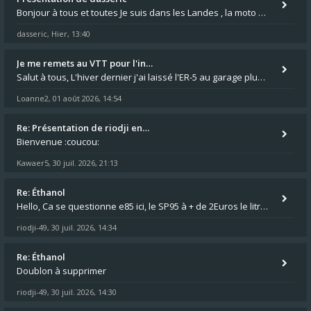
Bonjour à tous et toutes Je suis dans les Landes , la moto appartient à ma fille et je suis désigné pour faire l'entreti
dasseric
Hier, 13:40
,
Je me remets au VTT pour l'in…
Salut à tous, L'hiver dernier j'ai laissé l'ER-5 au garage plus souvent que je veux bien l'admettre, et le médecin m'a
Loanne2
01 août 2026, 14:54
,
Re: Présentation de riodji en…
Bienvenue :coucou:
Kawaer5
30 juil. 2026, 21:13
,
Re: Éthanol
Hello, Ca se questionne e85 ici, le SP95 à + de 2Euros le litre ça fait mal au luc en ER5 comme en GPZ500 :😵 0,76 le lit
riodji-49
30 juil. 2026, 14:34
,
Re: Éthanol
Doublon à supprimer
riodji-49
30 juil. 2026, 14:30
,