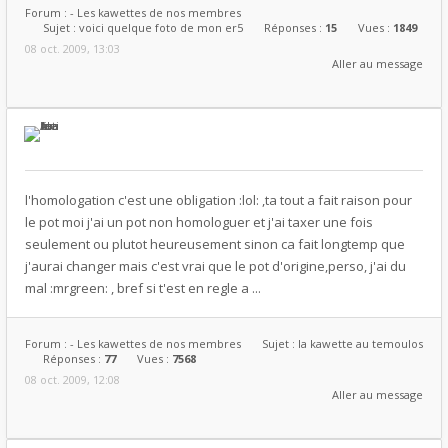
Forum :
- Les kawettes de nos membres
Sujet :
voici quelque foto de mon er5
Réponses :
15
Vues :
1849
08 oct. 2009, 13:03
Aller au message
l'homologation c'est une obligation :lol: ,ta tout a fait raison pour
le pot moi j'ai un pot non homologuer et j'ai taxer une fois
seulement ou plutot heureusement sinon ca fait longtemp que
j'aurai changer mais c'est vrai que le pot d'origine,perso, j'ai du
mal :mrgreen: , bref si t'est en regle a ...
Forum :
- Les kawettes de nos membres
Sujet :
la kawette au temoulos
Réponses :
77
Vues :
7568
08 oct. 2009, 12:08
Aller au message