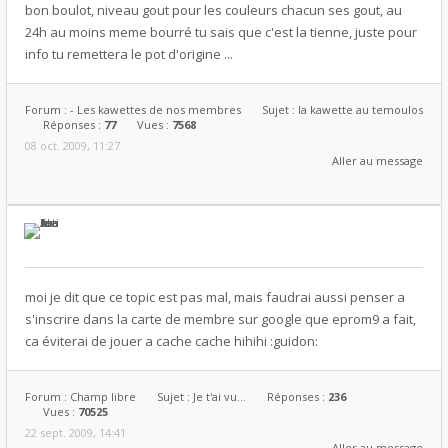
bon boulot, niveau gout pour les couleurs chacun ses gout, au
24h au moins meme bourré tu sais que c'est la tienne, juste pour
info tu remettera le pot d'origine ...
Forum :
- Les kawettes de nos membres
Sujet :
la kawette au temoulos
Réponses :
77
Vues :
7568
08 oct. 2009, 11:27
Aller au message
moi je dit que ce topic est pas mal, mais faudrai aussi penser a
s'inscrire dans la carte de membre sur google que eprom9 a fait,
ca éviterai de jouer a cache cache hihihi :guidon:
Forum :
Champ libre
Sujet :
Je t'ai vu...
Réponses :
236
Vues :
70525
22 sept. 2009, 14:41
Aller au message