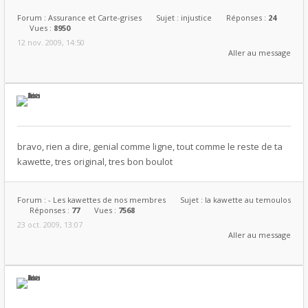
Forum :
Assurance et Carte-grises
Sujet :
injustice
Réponses :
24
Vues :
8950
12 nov. 2009, 14:50
Aller au message
bravo, rien a dire, genial comme ligne, tout comme le reste de ta
kawette, tres original, tres bon boulot
Forum :
- Les kawettes de nos membres
Sujet :
la kawette au temoulos
Réponses :
77
Vues :
7568
23 oct. 2009, 13:07
Aller au message