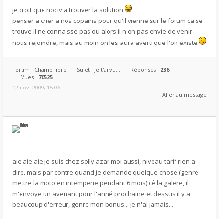
je croit que nociv a trouver la solution
penser a crier a nos copains pour qu'il vienne sur le forum ca se
trouve il ne connaisse pas ou alors il n'on pas envie de venir
nous rejoindre, mais au moin on les aura averti que l'on existe
Forum :
Champ libre
Sujet :
Je t'ai vu...
Réponses :
236
Vues :
70525
12 nov. 2009, 15:06
Aller au message
aie aie aie je suis chez solly azar moi aussi, niveau tarif rien a
dire, mais par contre quand je demande quelque chose (genre
mettre la moto en intemperie pendant 6 mois) cé la galere, il
m'envoye un avenant pour l'anné prochaine et dessus il y a
beaucoup d'erreur, genre mon bonus... je n'ai jamais...