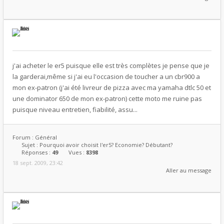
j'ai acheter le er5 puisque elle est très complètes je pense que je
la garderai,même si j'ai eu l'occasion de toucher a un cbr900 a
mon ex-patron (j'ai été livreur de pizza avec ma yamaha dtlc 50 et
une dominator 650 de mon ex-patron) cette moto me ruine pas
puisque niveau entretien, fiabilité, assu...
Forum :
Général
Sujet :
Pourquoi avoir choisit l'er5? Economie? Débutant?
Réponses :
49
Vues :
8398
18 sept. 2009, 23:42
Aller au message