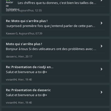
Les chiffres que tu donnes, c'est bien les tailles de gicleur ? Par contre tes "-2 tours" à quoi correspondent t'ils ?
Barback
Aujourd’hui, 12:55
,
Re: Moto qui s'arrête plus !
:surprised: première fois que j'entend parler de cette panne ,ta moto aurait été maraboutée? :pretre:
Kawaer5
Aujourd’hui, 07:39
,
Moto qui s'arrête plus !
Bonjour à tous Si des utilisateurs ont des problèmes avec leur moto qui démarre plus, la mienne ne coupe plus :?: - Je
dasseric
Hier, 20:17
,
Re: Présentation de riodji en…
Salut et bienvenue a toi @+
vivian94
Hier, 19:40
,
Re: Présentation de dasseric
Salut et bienvenue a toi @+
vivian94
Hier, 19:40
,