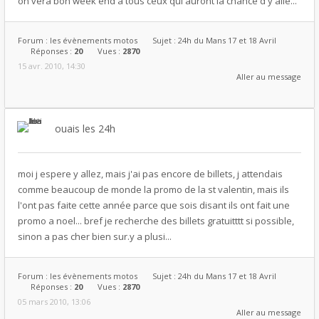
on vera bon week end a tous ceux qui auront la chance d y allé...
Forum :
les évènements motos
Sujet :
24h du Mans 17 et 18 Avril
Réponses :
20
Vues :
2870
15 avr. 2010, 14:30
Aller au message
ouais les 24h
moi j espere y allez, mais j'ai pas encore de billets, j attendais
comme beaucoup de monde la promo de la st valentin, mais ils
l'ont pas faite cette année parce que sois disant ils ont fait une
promo a noel... bref je recherche des billets gratuitttt si possible,
sinon a pas cher bien sur.y a plusi...
Forum :
les évènements motos
Sujet :
24h du Mans 17 et 18 Avril
Réponses :
20
Vues :
2870
05 mars 2010, 13:06
Aller au message