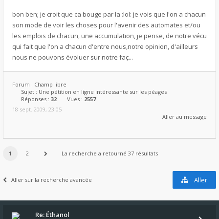
bon ben; je croit que ca bouge par la :lol: je vois que l'on a chacun
son mode de voir les choses pour l'avenir des automates et/ou
les emplois de chacun, une accumulation, je pense, de notre vécu
qui fait que l'on a chacun d'entre nous,notre opinion, d'ailleurs
nous ne pouvons évoluer sur notre faç...
Forum :
Champ libre
Sujet :
Une pétition en ligne intéressante sur les péages
Réponses :
32
Vues :
2557
18 sept. 2009, 23:05
Aller au message
1
2
La recherche a retourné 37 résultats
Aller
Aller sur la recherche avancée
Re: Éthanol