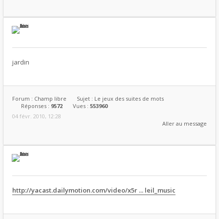
jardin
Forum :
Champ libre
Sujet :
Le jeux des suites de mots
Réponses :
9572
Vues :
553960
04 févr. 2010, 12:28
Aller au message
http://yacast.dailymotion.com/video/x5r ... leil_music