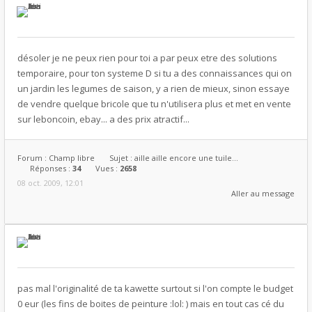
désoler je ne peux rien pour toi a par peux etre des solutions
temporaire, pour ton systeme D si tu a des connaissances qui on
un jardin les legumes de saison, y a rien de mieux, sinon essaye
de vendre quelque bricole que tu n'utilisera plus et met en vente
sur leboncoin, ebay... a des prix atractif...
Forum :
Champ libre
Sujet :
aille aille encore une tuile...
Réponses :
34
Vues :
2658
08 oct. 2009, 12:01
Aller au message
pas mal l'originalité de ta kawette surtout si l'on compte le budget
0 eur (les fins de boites de peinture :lol: ) mais en tout cas cé du