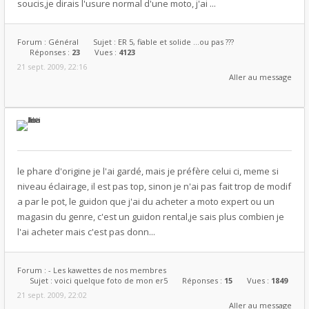
soucis,je dirais l'usure normal d'une moto, j'ai ...
Forum :
Général
Sujet :
ER 5, fiable et solide ...ou pas ???
Réponses :
23
Vues :
4123
21 sept. 2009, 22:16
Aller au message
le phare d'origine je l'ai gardé, mais je préfère celui ci, meme si
niveau éclairage, il est pas top, sinon je n'ai pas fait trop de modif
a par le pot, le guidon que j'ai du acheter a moto expert ou un
magasin du genre, c'est un guidon rental,je sais plus combien je
l'ai acheter mais c'est pas donn...
Forum :
- Les kawettes de nos membres
Sujet :
voici quelque foto de mon er5
Réponses :
15
Vues :
1849
21 sept. 2009, 22:02
Aller au message