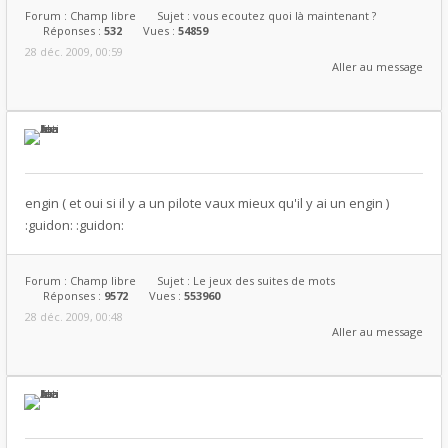
Forum :
Champ libre
Sujet :
vous ecoutez quoi là maintenant ?
Réponses :
532
Vues :
54859
28 déc. 2009, 00:59
Aller au message
engin ( et oui si il y a un pilote vaux mieux qu'il y ai un engin )
:guidon: :guidon:
Forum :
Champ libre
Sujet :
Le jeux des suites de mots
Réponses :
9572
Vues :
553960
28 déc. 2009, 00:48
Aller au message