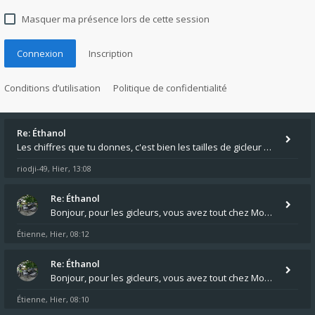
Masquer ma présence lors de cette session
Connexion
Inscription
Conditions d’utilisation
Politique de confidentialité
Re: Éthanol
Les chiffres que tu donnes, c'est bien les tailles de gicleur ? Par contre tes "-2 tours" à quoi correspondent t'ils ?
riodji-49
Hier, 13:08
,
Re: Éthanol
Bonjour, pour les gicleurs, vous avez tout chez Motokristen à Bar sur Aube. https://www.motokristen.fr/ On peut aussi
Étienne
Hier, 08:12
,
Re: Éthanol
Bonjour, pour les gicleurs, vous avez tout chez Motokristen à Bar sur Aube. https://www.motokristen.fr/produits/4946-l
Étienne
Hier, 08:10
,