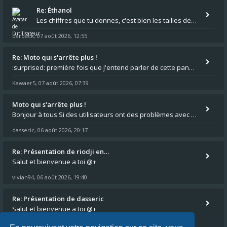
Re: Éthanol
Les chiffres que tu donnes, c'est bien les tailles de gicleur ? Par contre tes "-2 tours" à quoi correspondent t'ils ?
Barback
07 août 2026, 12:55
,
Re: Moto qui s'arrête plus !
:surprised: première fois que j'entend parler de cette panne ,ta moto aurait été maraboutée? :pretre:
Kawaer5
07 août 2026, 07:39
,
Moto qui s'arrête plus !
Bonjour à tous Si des utilisateurs ont des problèmes avec leur moto qui démarre plus, la mienne ne coupe plus :?: - Je
dasseric
06 août 2026, 20:17
,
Re: Présentation de riodji en…
Salut et bienvenue a toi @+
vivian94
06 août 2026, 19:40
,
Re: Présentation de dasseric
Salut et bienvenue a toi @+
vivian94
06 août 2026, 19:40
,