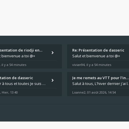
ésentation de riodji en…
Re: Présentation de dasseric
t bienvenue a toi @+
Salut et bienvenue a toi @+
il y a 54 minutes
vivian94
il y a 54 minutes
,
,
tation de dasseric
Je me remets au VTT pour l'in…
Bonjour à tous et toutes Je suis dans les Landes , la moto appartient à ma fille et je suis désigné pour faire l'entreti
Salut à tous, L'hiver dernier j'ai laissé l'ER-5 au g
Hier, 13:40
Loanne2
01 août 2026, 14:54
,
,