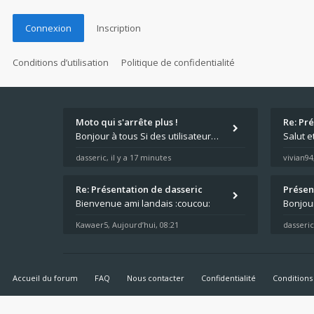
Connexion
Inscription
Conditions d’utilisation
Politique de confidentialité
Moto qui s'arrête plus !
Re: Pr
Bonjour à tous Si des utilisateurs ont des problèmes avec leur moto qui démarre plus, la mienne ne coupe plus :?: - Je
Salut e
dasseric
il y a 17 minutes
vivian94
,
Re: Présentation de dasseric
Présen
Bienvenue ami landais :coucou:
Kawaer5
Aujourd’hui, 08:21
dasseric
,
Accueil du forum
FAQ
Nous contacter
Confidentialité
Conditions