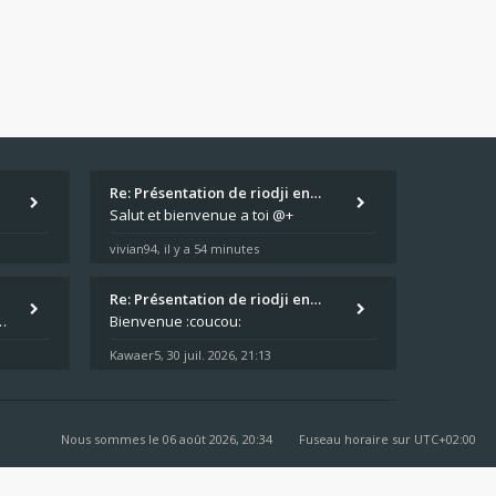
Re: Présentation de riodji en…
Salut et bienvenue a toi @+
vivian94
il y a 54 minutes
,
Re: Présentation de riodji en…
arage plus souvent que je veux bien l'admettre, et le médecin m'a
Bienvenue :coucou:
Kawaer5
30 juil. 2026, 21:13
,
Nous sommes le 06 août 2026, 20:34
Fuseau horaire sur
UTC+02:00