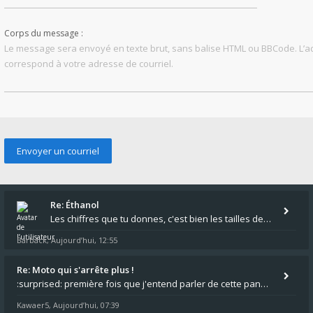
Corps du message :
Le message sera envoyé en texte brut, sans balise HTML ou BBCode. L’
correspond à votre adresse de courriel.
Re: Éthanol
Les chiffres que tu donnes, c'est bien les tailles de gicleur ? Par contre tes "-2 tours" à quoi correspondent t'ils ?
Barback
Aujourd’hui, 12:55
,
Re: Moto qui s'arrête plus !
:surprised: première fois que j'entend parler de cette panne ,ta moto aurait été maraboutée? :pretre:
Kawaer5
Aujourd’hui, 07:39
,