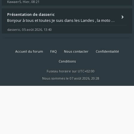
Kawaer5
Hier, 08:21
,
Présentation de dasseric
Bonjour à tous et toutes Je suis dans les Landes , la moto appartient à ma fille et je suis désigné pour faire l'entreti
dasseric
05 août 2026, 13:40
,
Accueil du forum
FAQ
Nous contacter
Confidentialité
Conditions
Fuseau horaire sur
UTC+02:00
Nous sommes le 07 août 2026, 20:28