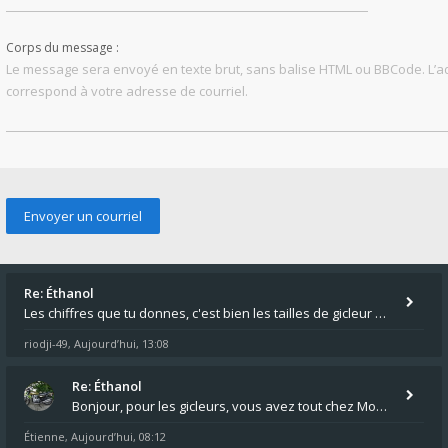
Corps du message :
Le message sera envoyé en texte brut, sans balise HTML ou BBCode. L’
correspond à votre adresse de courriel.
Re: Éthanol
Les chiffres que tu donnes, c'est bien les tailles de gicleur ? Par contre tes "-2 tours" à quoi correspondent t'ils ?
riodji-49
Aujourd’hui, 13:08
,
Re: Éthanol
Bonjour, pour les gicleurs, vous avez tout chez Motokristen à Bar sur Aube. https://www.motokristen.fr/ On peut aussi
Étienne
Aujourd’hui, 08:12
,