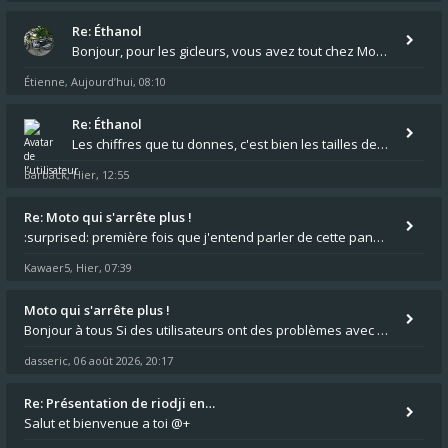
Re: Éthanol
Bonjour, pour les gicleurs, vous avez tout chez Motokristen à Bar sur Aube. https://www.motokristen.fr/produits/4946-l
Étienne
Aujourd’hui, 08:10
,
Re: Éthanol
Les chiffres que tu donnes, c'est bien les tailles de gicleur ? Par contre tes "-2 tours" à quoi correspondent t'ils ?
Barback
Hier, 12:55
,
Re: Moto qui s'arrête plus !
:surprised: première fois que j'entend parler de cette panne ,ta moto aurait été maraboutée? :pretre:
Kawaer5
Hier, 07:39
,
Moto qui s'arrête plus !
Bonjour à tous Si des utilisateurs ont des problèmes avec leur moto qui démarre plus, la mienne ne coupe plus :?: - Je
dasseric
06 août 2026, 20:17
,
Re: Présentation de riodji en…
Salut et bienvenue a toi @+