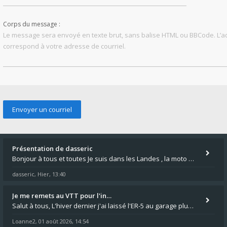
Corps du message :
Le message sera envoyé en texte brut, sans balise HTML ou BBCode. L’
correspond à votre adresse de courriel.
Présentation de dasseric
Bonjour à tous et toutes Je suis dans les Landes , la moto appartient à ma fille et je suis désigné pour faire l'entreti
dasseric
Hier, 13:40
,
Je me remets au VTT pour l'in…
Salut à tous, L'hiver dernier j'ai laissé l'ER-5 au garage plus souvent que je veux bien l'admettre, et le médecin m'a
Loanne2
01 août 2026, 14:54
,