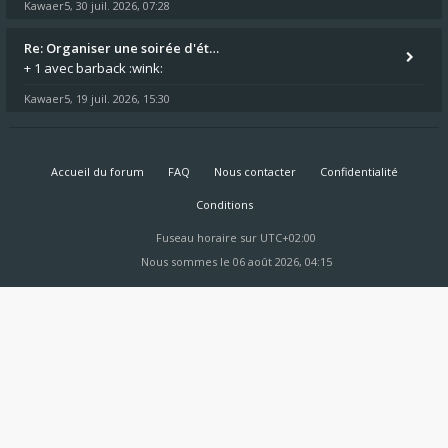
Kawaer5
30 juil. 2026, 07:28
,
Re: Organiser une soirée d'ét…
+ 1 avec barback :wink:
Kawaer5
19 juil. 2026, 15:30
,
Accueil du forum
FAQ
Nous contacter
Confidentialité
Conditions
Fuseau horaire sur
UTC+02:00
Nous sommes le 06 août 2026, 04:15