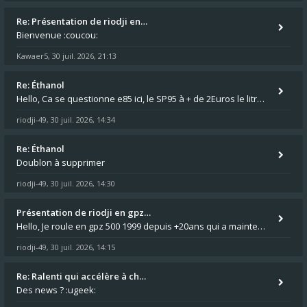
Re: Présentation de riodji en…
Bienvenue :coucou:
Kawaer5
30 juil. 2026, 21:13
,
Re: Éthanol
Hello, Ca se questionne e85 ici, le SP95 à + de 2Euros le litre ça fait mal au luc en ER5 comme en GPZ500 :😵 0,76 le lit
riodji-49
30 juil. 2026, 14:34
,
Re: Éthanol
Doublon à supprimer
riodji-49
30 juil. 2026, 14:30
,
Présentation de riodji en gpz…
Hello, Je roule en gpz 500 1999 depuis +20ans qui a maintenant passé les 150.000km au compteur. C'est un peu la grande s
riodji-49
30 juil. 2026, 14:15
,
Re: Ralenti qui accélère à ch…
Des news ? :ugeek: