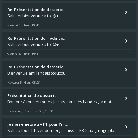
Re: Présentation de dasseric
Salut et bienvenue a toi @+
vivian94
Hier, 19:40
,
Re: Présentation de riodji en…
Salut et bienvenue a toi @+
vivian94
Hier, 19:39
,
Re: Présentation de dasseric
Bienvenue ami landais :coucou:
Kawaer5
Hier, 08:21
,
Présentation de dasseric
Bonjour à tous et toutes Je suis dans les Landes , la moto appartient à ma fille et je suis désigné pour faire l'entreti
dasseric
05 août 2026, 13:40
,
Je me remets au VTT pour l'in…
Salut à tous, L'hiver dernier j'ai laissé l'ER-5 au garage plus souvent que je veux bien l'admettre, et le médecin m'a