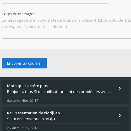
Corps du message :
Le message sera envoyé en texte brut, sans balise HTML ou BBCode. L’
correspond à votre adresse de courriel.
Moto qui s'arrête plus !
Bonjour à tous Si des utilisateurs ont des problèmes avec leur moto qui démarre plus, la mienne ne coupe plus :?: - Je
dasseric
Hier, 20:17
,
Re: Présentation de riodji en…
Salut et bienvenue a toi @+
vivian94
Hier, 19:40
,