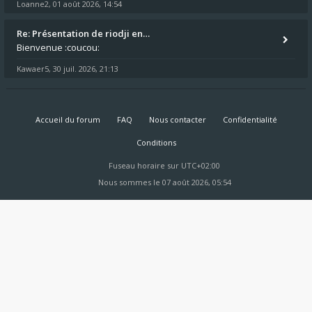
Loanne2
01 août 2026, 14:54
,
Re: Présentation de riodji en…
Bienvenue :coucou:
Kawaer5
30 juil. 2026, 21:13
,
Accueil du forum
FAQ
Nous contacter
Confidentialité
Conditions
Fuseau horaire sur
UTC+02:00
Nous sommes le 07 août 2026, 05:54