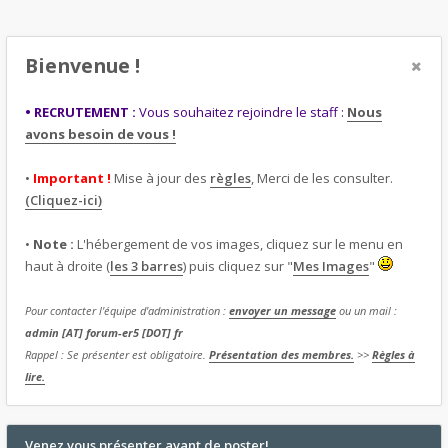
Bienvenue !
• RECRUTEMENT :
Vous souhaitez rejoindre le staff :
Nous
avons besoin de vous !
•
Important !
Mise à jour des
règles
, Merci de les consulter.
(Cliquez-ici)
•
Note :
L'hébergement de vos images, cliquez sur le menu en
haut à droite (
les 3 barres
) puis cliquez sur "
Mes Images
"
Pour contacter l'équipe d'administration :
envoyer un message
ou un mail :
admin [AT] forum-er5 [DOT] fr
Rappel : Se présenter est obligatoire.
Présentation des membres.
>>
Règles à
lire.
Venez vous présenter avant de poster!