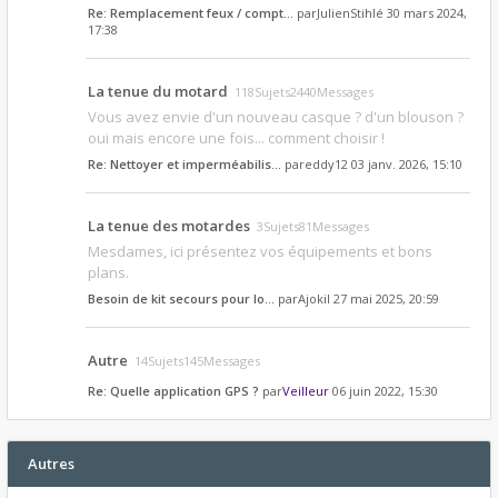
Re: Remplacement feux / compt…
par
JulienStihlé
30 mars 2024,
17:38
La tenue du motard
118Sujets2440Messages
Vous avez envie d'un nouveau casque ? d'un blouson ?
oui mais encore une fois... comment choisir !
Re: Nettoyer et imperméabilis…
par
eddy12
03 janv. 2026, 15:10
La tenue des motardes
3Sujets81Messages
Mesdames, ici présentez vos équipements et bons
plans.
Besoin de kit secours pour lo…
par
Ajokil
27 mai 2025, 20:59
Autre
14Sujets145Messages
Re: Quelle application GPS ?
par
Veilleur
06 juin 2022, 15:30
Autres