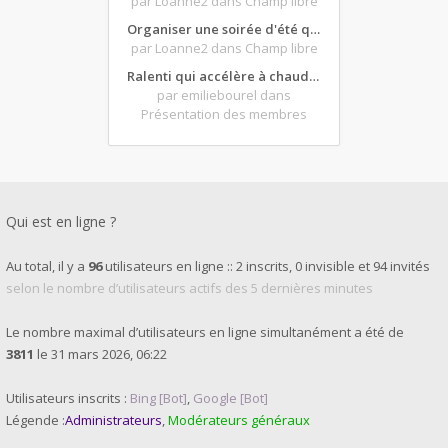
par Loanne2
dans Champ libre
Organiser une soirée d'été qui claque : vos bons plans matos ?
par Loanne2
dans Champ libre
Ralenti qui accélère à chaud et ne redescend pas...
par emiliebourel
dans
Présentation des membres
Qui est en ligne ?
Au total, il y a
96
utilisateurs en ligne :: 2 inscrits, 0 invisible et 94 invités
selon le nombre d’utilisateurs actifs des 5 dernières minutes
Le nombre maximal d’utilisateurs en ligne simultanément a été de
3811
le 31 mars 2026, 06:22
Utilisateurs inscrits :
Bing [Bot]
,
Google [Bot]
Légende :
Administrateurs
,
Modérateurs généraux