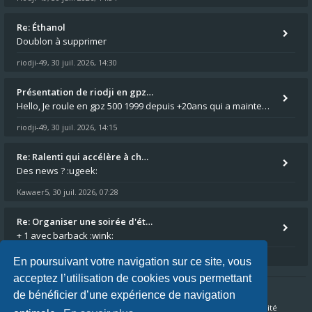
Re: Éthanol
Doublon à supprimer
riodji-49
30 juil. 2026, 14:30
,
Présentation de riodji en gpz…
Hello, Je roule en gpz 500 1999 depuis +20ans qui a maintenant passé les 150.000km au compteur. C'est un peu la grande s
riodji-49
30 juil. 2026, 14:15
,
Re: Ralenti qui accélère à ch…
Des news ? :ugeek:
Kawaer5
30 juil. 2026, 07:28
,
Re: Organiser une soirée d'ét…
+ 1 avec barback :wink:
Kawaer5
19 juil. 2026, 15:30
,
En poursuivant votre navigation sur ce site, vous
acceptez l’utilisation de cookies vous permettant
de bénéficier d’une expérience de navigation
Accueil du forum
FAQ
Nous contacter
Confidentialité