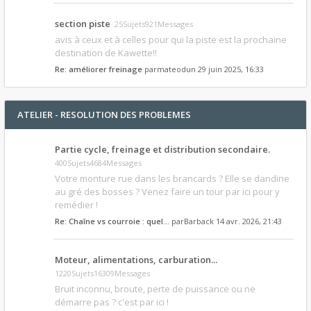
section piste
25Sujets921Messages
avis à ceux et à celles pour qui la piste est la prochaine
destination de Kawette!!
Re: améliorer freinage
par
mateodun
29 juin 2025, 16:33
ATELIER - RESOLUTION DES PROBLEMES
Partie cycle, freinage et distribution secondaire.
400Sujets4684Messages
Votre monture rue dans les brancards ? Elle se dandine
au gré des bosses ? Venez faire un tour par ici pour y
remédier !
Re: Chaîne vs courroie : quel…
par
Barback
14 avr. 2026, 21:43
Moteur, alimentations, carburation...
1220Sujets16309Messages
Bruit inconnu, broute, perte de puissance ou ne
démarre pas ? c'est par ici !