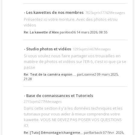
- Les kawettes de nos membres
782Sujets17742Messages
Présentez ici votre monture. Avec des photos et/ou
vidéos
Re: La kawette d'Alex
par
Alex06
14 mars 2026, 08:55
- Studio photos et vidéos
129Sujets1467Messages
Si vous voulez nous faire partager vos trouvailles en
matière de photos et vidéos sur l'ER-5, c'est ici que ça se
passe
Re: Test de la caméra espion …
par
Loanne2
09 mars 2025,
21:28
- Base de connaissances et Tutoriels
271Sujets2779Messages
Dans cette section il y'a les données techniques et les
tutoriaux pour vous aider à mieux comprendre votre
kawette. VOUS NE DEVEZ PAS POSER VOS QUESTIONS
ICI.
Re: [Tuto] Démontage/changeme…
par
Barback
07 févr. 2026,