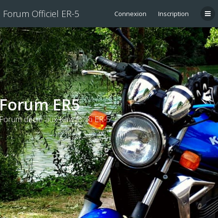
Forum Officiel ER-5
Connexion
Inscription
Forum ER5
Forum dédié aux Kawasaki ER-5