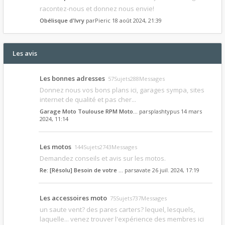
racontez-nous et donnez nous envie!
Obélisque d'Ivry
par
Pieric
18 août 2024, 21:39
Les avis
Les bonnes adresses
57Sujets288Messages
Donnez nous vos bons plans ici, garages sympa, sites
internet de qualité et pas cher...
Garage Moto Toulouse RPM Moto…
par
splashtypus
14 mars
2024, 11:14
Les motos
144Sujets2743Messages
Demandez conseils et avis sur les motos.
Re: [Résolu] Besoin de votre …
par
savate
26 juil. 2024, 17:19
Les accessoires moto
75Sujets737Messages
un saute vent? des pares carters? lequel, lesquels,
laquelle... venez trouver l'expérience des membres ici