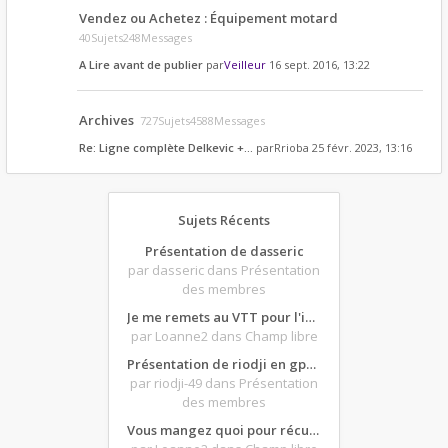
Vendez ou Achetez : Équipement motard
40Sujets248Messages
A Lire avant de publier
par
Veilleur
16 sept. 2016, 13:22
Archives
727Sujets4588Messages
Re: Ligne complète Delkevic +…
par
Rrioba
25 févr. 2023, 13:16
Sujets Récents
Présentation de dasseric
par dasseric
dans Présentation
des membres
Je me remets au VTT pour l'intersaison, version électrique
par Loanne2
dans Champ libre
Présentation de riodji en gpz500
par riodji-49
dans Présentation
des membres
Vous mangez quoi pour récupérer après une grosse journée de moto ?