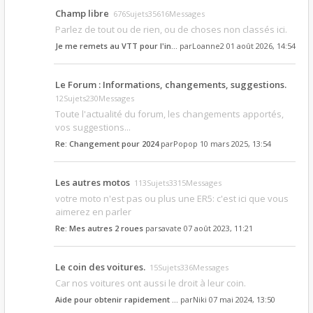
Champ libre
676Sujets35616Messages
Parlez de tout ou de rien, ou de choses non classés ici.
Je me remets au VTT pour l'in…
par
Loanne2
01 août 2026, 14:54
Le Forum : Informations, changements, suggestions.
12Sujets230Messages
Toute l'actualité du forum, les changements apportés,
vos suggestions...
Re: Changement pour 2024
par
Popop
10 mars 2025, 13:54
Les autres motos
113Sujets3315Messages
votre moto n'est pas ou plus une ER5: c'est ici que vous
aimerez en parler
Re: Mes autres 2 roues
par
savate
07 août 2023, 11:21
Le coin des voitures.
15Sujets336Messages
Car nos voitures ont aussi le droit à leur coin.
Aide pour obtenir rapidement …
par
Niki
07 mai 2024, 13:50