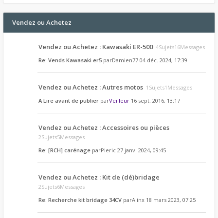
Vendez ou Achetez
Vendez ou Achetez : Kawasaki ER-500
4Sujets16Messages
Re: Vends Kawasaki er5
par
Damien77
04 déc. 2024, 17:39
Vendez ou Achetez : Autres motos
1Sujets1Messages
A Lire avant de publier
par
Veilleur
16 sept. 2016, 13:17
Vendez ou Achetez : Accessoires ou pièces
2Sujets5Messages
Re: [RCH] carénage
par
Pieric
27 janv. 2024, 09:45
Vendez ou Achetez : Kit de (dé)bridage
2Sujets6Messages
Re: Recherche kit bridage 34CV
par
Alinx
18 mars 2023, 07:25