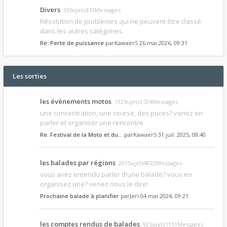
Divers
35Sujets373Messages
Résolution de problèmes qui ne peuvent être classé
dans les autres catégories.
Re: Perte de puissance
par
Kawaer5
26 mai 2026, 09:31
Les sorties
les évènements motos
132Sujets1724Messages
une concentration, une course, des puces? venez en
parler et organiser une rencontre
Re: Festival de la Moto et du…
par
Kawaer5
31 juil. 2025, 08:40
les balades par régions
201Sujets4022Messages
vous avez entendu parler d'une balade? vous en
organisez une? venez nous le dire!
Prochaine balade à planifier
par
Jeri
04 mai 2024, 09:21
les comptes rendus de balades
92Sujets1111Messages