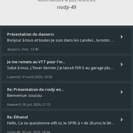
Notre membre le plus récent est
riodji-49
Présentation de dasseric
Bonjour à tous et toutes Je suis dans les Landes , la moto appartient à ma fille et je suis désigné pour faire l'entreti
dasseric
Hier, 13:40
,
Je me remets au VTT pour l'in…
Salut à tous, L'hiver dernier j'ai laissé l'ER-5 au garage plus souvent que je veux bien l'admettre, et le médecin m'a
Loanne2
01 août 2026, 14:54
,
Re: Présentation de riodji en…
Bienvenue :coucou:
Kawaer5
30 juil. 2026, 21:13
,
Re: Éthanol
Hello, Ca se questionne e85 ici, le SP95 à + de 2Euros le litre ça fait mal au luc en ER5 comme en GPZ500 :😵 0,76 le lit
riodji-49
30 juil. 2026, 14:34
,