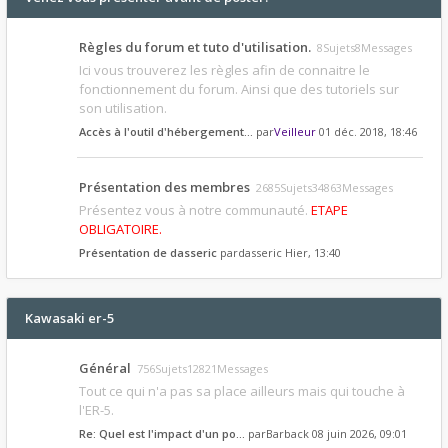
Règles du forum et tuto d'utilisation.
8Sujets8Messages
Ici vous trouverez les règles afin de connaitre le
fonctionnement du forum. Ainsi que des tutoriels sur
son utilisation.
Accès à l'outil d'hébergement…
par
Veilleur
01 déc. 2018, 18:46
Présentation des membres
2685Sujets34863Messages
Présentez vous à notre communauté.
ETAPE
OBLIGATOIRE.
Présentation de dasseric
par
dasseric
Hier, 13:40
Kawasaki er-5
Général
756Sujets12821Messages
Tout ce qui n'a pas sa place ailleurs mais qui touche à
l'ER-5.
Re: Quel est l'impact d'un po…
par
Barback
08 juin 2026, 09:01