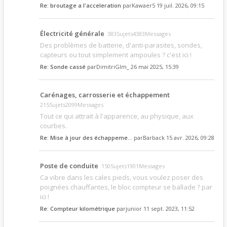
Re: broutage a l'acceleration
par
Kawaer5
19 juil. 2026, 09:15
Électricité générale
383Sujets4383Messages
Des problèmes de batterie, d'anti-parasites, sondes,
capteurs ou tout simplement ampoules ? c'est ici !
Re: Sonde cassé
par
DimitriGlm_
26 mai 2025, 15:39
Carénages, carrosserie et échappement
215Sujets2099Messages
Tout ce qui attrait à l'apparence, au physique, aux
courbes.
Re: Mise à jour des échappeme…
par
Barback
15 avr. 2026, 09:28
Poste de conduite
150Sujets1901Messages
Ca vibre dans les cales pieds, vous voulez poser des
poignées chauffantes, le bloc compteur se ballade ? par
ici !
Re: Compteur kilométrique
par
junior
11 sept. 2023, 11:52