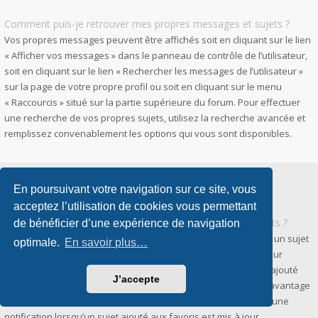
Comment puis-je retrouver mes propres messages et sujets ?
Vos propres messages peuvent être affichés soit en cliquant sur le lien
« Afficher vos messages » dans le panneau de contrôle de l’utilisateur,
soit en cliquant sur le lien « Rechercher les messages de l’utilisateur »
sur la page de votre propre profil ou soit en cliquant sur le menu
« Raccourcis » situé sur la partie supérieure du forum. Pour effectuer
une recherche de vos propres sujets, utilisez la recherche avancée et
remplissez convenablement les options qui vous sont disponibles.
En poursuivant votre navigation sur ce site, vous
Favoris et abonnements
acceptez l’utilisation de cookies vous permettant
Quelle est la différence entre les favoris et les abonnements ?
de bénéficier d’une expérience de navigation
Dans phpBB 3.0, la fonctionnalité qui vous permettait d’ajouter un sujet
optimale.
En savoir plus…
aux favoris était similaire à celle présente dans votre navigateur
internet. Vous ne receviez aucune notification lorsqu’un sujet ajouté
J’accepte
aux favoris était mis à jour. Dans phpBB 3.2, les favoris sont davantage
similaires aux abonnements. Vous pouvez à présent recevoir une
notification lorsqu’un sujet ajouté aux favoris est mis à jour.