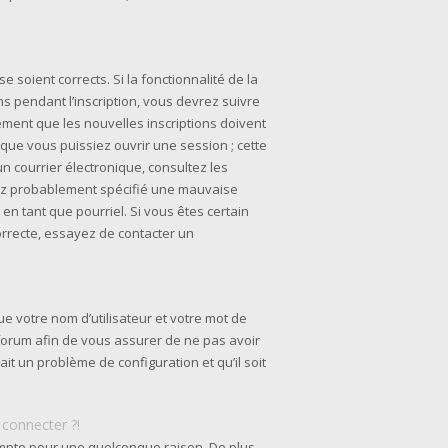
e soient corrects. Si la fonctionnalité de la
s pendant l’inscription, vous devrez suivre
ement que les nouvelles inscriptions doivent
 que vous puissiez ouvrir une session ; cette
un courrier électronique, consultez les
avez probablement spécifié une mauvaise
 en tant que pourriel. Si vous êtes certain
orrecte, essayez de contacter un
e votre nom d’utilisateur et votre mot de
u forum afin de vous assurer de ne pas avoir
ait un problème de configuration et qu’il soit
 connecter ?!
ompte pour une quelconque raison. De plus,