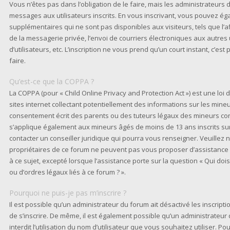
Vous n’êtes pas dans l’obligation de le faire, mais les administrateurs 
messages aux utilisateurs inscrits. En vous inscrivant, vous pouvez ég
supplémentaires qui ne sont pas disponibles aux visiteurs, tels que l’af
de la messagerie privée, l’envoi de courriers électroniques aux autres 
d’utilisateurs, etc. L’inscription ne vous prend qu’un court instant, c
faire.
Qu’est-ce que la COPPA ?
La COPPA (pour « Child Online Privacy and Protection Act ») est une lo
sites internet collectant potentiellement des informations sur les min
consentement écrit des parents ou des tuteurs légaux des mineurs conc
s’applique également aux mineurs âgés de moins de 13 ans inscrits su
contacter un conseiller juridique qui pourra vous renseigner. Veuillez 
propriétaires de ce forum ne peuvent pas vous proposer d’assistance 
à ce sujet, excepté lorsque l’assistance porte sur la question « Qui do
ou d’ordres légaux liés à ce forum ? ».
Pourquoi ne puis-je pas m’inscrire ?
Il est possible qu’un administrateur du forum ait désactivé les inscrip
de s’inscrire. De même, il est également possible qu’un administrateur
interdit l’utilisation du nom d’utilisateur que vous souhaitez utiliser. Po