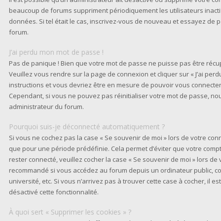
beaucoup de forums suppriment périodiquement les utilisateurs inactifs
données. Si tel était le cas, inscrivez-vous de nouveau et essayez de 
forum.
J’ai perdu mon mot de passe !
Pas de panique ! Bien que votre mot de passe ne puisse pas être récupér
Veuillez vous rendre sur la page de connexion et cliquer sur « J’ai per
instructions et vous devriez être en mesure de pouvoir vous connect
Cependant, si vous ne pouvez pas réinitialiser votre mot de passe, nou
administrateur du forum.
Pourquoi suis-je déconnecté automatiquement ?
Si vous ne cochez pas la case « Se souvenir de moi » lors de votre co
que pour une période prédéfinie. Cela permet d’éviter que votre compte 
rester connecté, veuillez cocher la case « Se souvenir de moi » lors de
recommandé si vous accédez au forum depuis un ordinateur public, co
université, etc. Si vous n’arrivez pas à trouver cette case à cocher, il 
désactivé cette fonctionnalité.
À quoi sert « Supprimer les cookies » ?