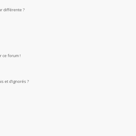
r différente ?
r ce forum !
s et d’ignorés ?