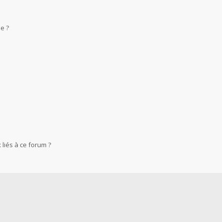
e ?
liés à ce forum ?