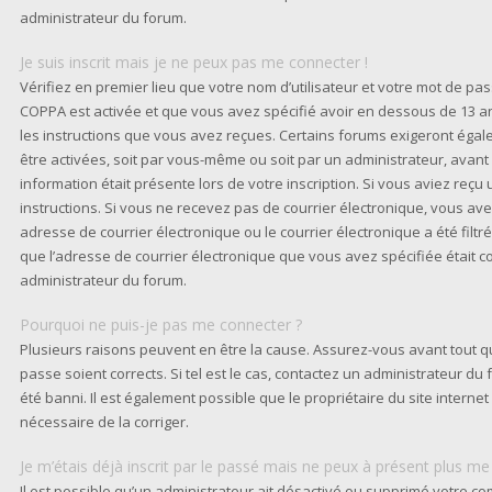
administrateur du forum.
Je suis inscrit mais je ne peux pas me connecter !
Vérifiez en premier lieu que votre nom d’utilisateur et votre mot de pass
COPPA est activée et que vous avez spécifié avoir en dessous de 13 an
les instructions que vous avez reçues. Certains forums exigeront égal
être activées, soit par vous-même ou soit par un administrateur, avant
information était présente lors de votre inscription. Si vous aviez reçu 
instructions. Si vous ne recevez pas de courrier électronique, vous 
adresse de courrier électronique ou le courrier électronique a été filtré
que l’adresse de courrier électronique que vous avez spécifiée était c
administrateur du forum.
Pourquoi ne puis-je pas me connecter ?
Plusieurs raisons peuvent en être la cause. Assurez-vous avant tout qu
passe soient corrects. Si tel est le cas, contactez un administrateur d
été banni. Il est également possible que le propriétaire du site internet 
nécessaire de la corriger.
Je m’étais déjà inscrit par le passé mais ne peux à présent plus me
Il est possible qu’un administrateur ait désactivé ou supprimé votre c