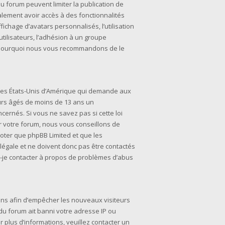
du forum peuvent limiter la publication de
alement avoir accès à des fonctionnalités
fichage d’avatars personnalisés, l’utilisation
utilisateurs, l’adhésion à un groupe
’est pourquoi nous vous recommandons de le
i des États-Unis d’Amérique qui demande aux
eurs âgés de moins de 13 ans un
ernés. Si vous ne savez pas si cette loi
r votre forum, nous vous conseillons de
noter que phpBB Limited et que les
légale et ne doivent donc pas être contactés
is-je contacter à propos de problèmes d’abus
tions afin d’empêcher les nouveaux visiteurs
 du forum ait banni votre adresse IP ou
ur plus d’informations, veuillez contacter un