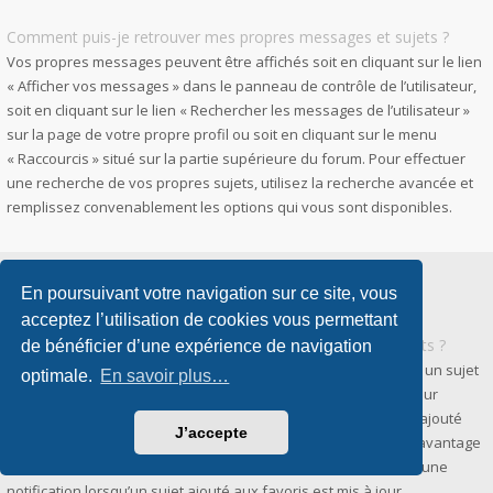
Comment puis-je retrouver mes propres messages et sujets ?
Vos propres messages peuvent être affichés soit en cliquant sur le lien
« Afficher vos messages » dans le panneau de contrôle de l’utilisateur,
soit en cliquant sur le lien « Rechercher les messages de l’utilisateur »
sur la page de votre propre profil ou soit en cliquant sur le menu
« Raccourcis » situé sur la partie supérieure du forum. Pour effectuer
une recherche de vos propres sujets, utilisez la recherche avancée et
remplissez convenablement les options qui vous sont disponibles.
En poursuivant votre navigation sur ce site, vous
Favoris et abonnements
acceptez l’utilisation de cookies vous permettant
Quelle est la différence entre les favoris et les abonnements ?
de bénéficier d’une expérience de navigation
Dans phpBB 3.0, la fonctionnalité qui vous permettait d’ajouter un sujet
optimale.
En savoir plus…
aux favoris était similaire à celle présente dans votre navigateur
internet. Vous ne receviez aucune notification lorsqu’un sujet ajouté
J’accepte
aux favoris était mis à jour. Dans phpBB 3.2, les favoris sont davantage
similaires aux abonnements. Vous pouvez à présent recevoir une
notification lorsqu’un sujet ajouté aux favoris est mis à jour.