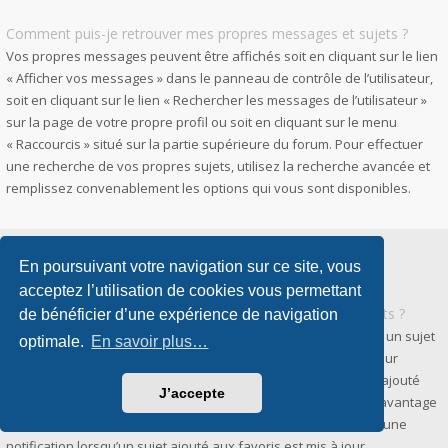
Comment puis-je retrouver mes propres messages et sujets ?
Vos propres messages peuvent être affichés soit en cliquant sur le lien
« Afficher vos messages » dans le panneau de contrôle de l’utilisateur,
soit en cliquant sur le lien « Rechercher les messages de l’utilisateur »
sur la page de votre propre profil ou soit en cliquant sur le menu
« Raccourcis » situé sur la partie supérieure du forum. Pour effectuer
une recherche de vos propres sujets, utilisez la recherche avancée et
remplissez convenablement les options qui vous sont disponibles.
En poursuivant votre navigation sur ce site, vous
Favoris et abonnements
acceptez l’utilisation de cookies vous permettant
Quelle est la différence entre les favoris et les abonnements ?
de bénéficier d’une expérience de navigation
Dans phpBB 3.0, la fonctionnalité qui vous permettait d’ajouter un sujet
optimale.
En savoir plus…
aux favoris était similaire à celle présente dans votre navigateur
internet. Vous ne receviez aucune notification lorsqu’un sujet ajouté
J’accepte
aux favoris était mis à jour. Dans phpBB 3.2, les favoris sont davantage
similaires aux abonnements. Vous pouvez à présent recevoir une
notification lorsqu’un sujet ajouté aux favoris est mis à jour.