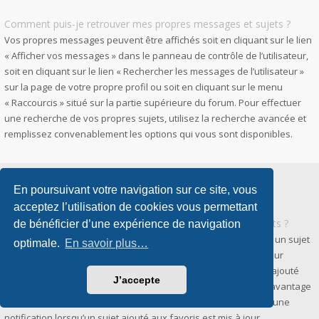
Comment puis-je retrouver mes propres messages et sujets ?
Vos propres messages peuvent être affichés soit en cliquant sur le lien
« Afficher vos messages » dans le panneau de contrôle de l’utilisateur,
soit en cliquant sur le lien « Rechercher les messages de l’utilisateur »
sur la page de votre propre profil ou soit en cliquant sur le menu
« Raccourcis » situé sur la partie supérieure du forum. Pour effectuer
une recherche de vos propres sujets, utilisez la recherche avancée et
remplissez convenablement les options qui vous sont disponibles.
En poursuivant votre navigation sur ce site, vous
Favoris et abonnements
acceptez l’utilisation de cookies vous permettant
Quelle est la différence entre les favoris et les abonnements ?
de bénéficier d’une expérience de navigation
Dans phpBB 3.0, la fonctionnalité qui vous permettait d’ajouter un sujet
optimale.
En savoir plus…
aux favoris était similaire à celle présente dans votre navigateur
internet. Vous ne receviez aucune notification lorsqu’un sujet ajouté
J’accepte
aux favoris était mis à jour. Dans phpBB 3.2, les favoris sont davantage
similaires aux abonnements. Vous pouvez à présent recevoir une
notification lorsqu’un sujet ajouté aux favoris est mis à jour.